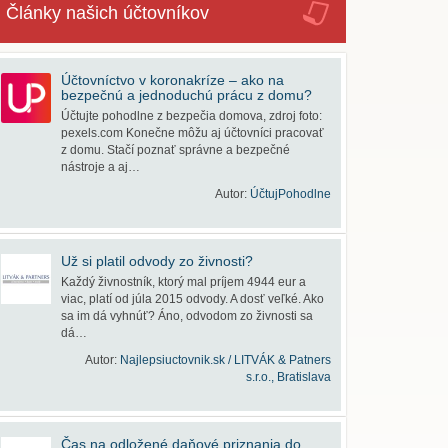
Články našich účtovníkov
Účtovníctvo v koronakríze – ako na
bezpečnú a jednoduchú prácu z domu?
Účtujte pohodlne z bezpečia domova, zdroj foto:
pexels.com Konečne môžu aj účtovníci pracovať
z domu. Stačí poznať správne a bezpečné
nástroje a aj…
Autor:
ÚčtujPohodlne
Už si platil odvody zo živnosti?
Každý živnostník, ktorý mal príjem 4944 eur a
viac, platí od júla 2015 odvody. A dosť veľké. Ako
sa im dá vyhnúť? Áno, odvodom zo živnosti sa
dá…
Autor:
Najlepsiuctovnik.sk / LITVÁK & Patners
s.r.o., Bratislava
Čas na odložené daňové priznania do