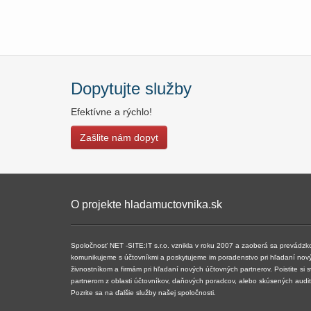
Dopytujte služby
Efektívne a rýchlo!
Zašlite nám dopyt
O projekte hladamuctovnika.sk
Spoločnosť NET -SITE:IT s.r.o. vznikla v roku 2007 a ​​zaoberá sa prevádz
komunikujeme s účtovníkmi a poskytujeme im poradenstvo pri hľadaní nov
živnostníkom a firmám pri hľadaní nových účtovných partnerov. Poistite si 
partnerom z oblasti účtovníkov, daňových poradcov, alebo skúsených audi
Pozrite sa na ďalšie služby našej spoločnosti.