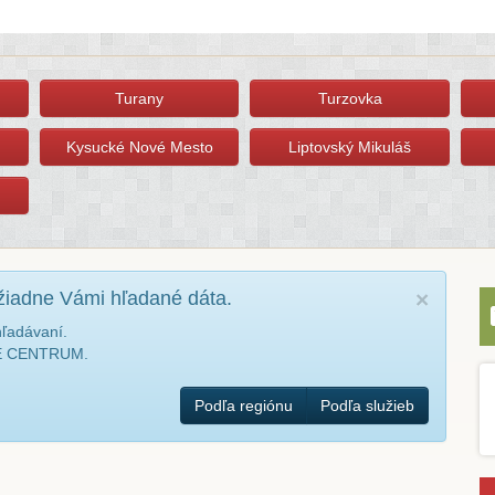
Turany
Turzovka
Kysucké Nové Mesto
Liptovský Mikuláš
žiadne Vámi hľadané dáta.
×
hľadávaní.
NÉ CENTRUM.
Podľa regiónu
Podľa služieb