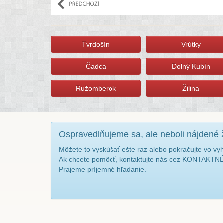
Tvrdošín
Vrútky
Čadca
Dolný Kubín
Ružomberok
Žilina
Ospravedlňujeme sa, ale neboli nájdené 
Môžete to vyskúšať ešte raz alebo pokračujte vo vy
Ak chcete pomôcť, kontaktujte nás cez KONTAKT
Prajeme príjemné hľadanie.