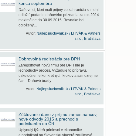
konca septembra
Daňovníci, ktorí mali príjmy zo zahraničia si mohli
odložiť podanie daňového priznania za rok 2014
maximálne do 30.09.2015. Rovnako bol
odložený…
Autor:
Najlepsiuctovnik.sk / LITVÁK & Patners
s.r.o., Bratislava
Dobrovoľná registrácia pre DPH
Zaregistrovať novú firmu pre DPH nie je
jednoduchý proces. Vyžaduje to prípravu,
uskutočnenie konkrétnych krokov a samozrejme
čas. Daňové úrady…
Autor:
Najlepsiuctovnik.sk / LITVÁK & Patners
s.r.o., Bratislava
Zúčtovanie dane z príjmu zamestnancov,
nové odvody 2015 a prechod s
podnikaním do ČR
Uplynulý týždeň priniesol v ekonomike
a podnikaní na Slovensku viaceré zaujímavé