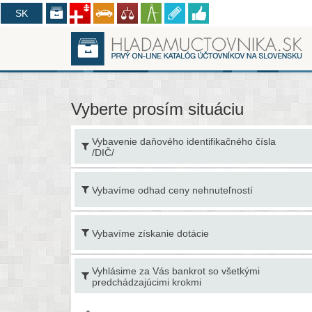
CZ
SK
Vyberte prosím situáciu
ým
Vybavenie daňového identifikačného čísla
/DIČ/
Vybavíme odhad ceny nehnuteľností
Vybavíme získanie dotácie
ovú
Vyhlásime za Vás bankrot so všetkými
predchádzajúcimi krokmi