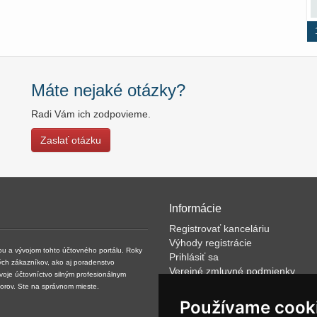
Máte nejaké otázky?
Radi Vám ich zodpovieme.
Zaslať otázku
Informácie
Registrovať kanceláriu
Výhody registrácie
kou a vývojom tohto účtovného portálu. Roky
Prihlásiť sa
ých zákazníkov, ako aj poradenstvo
Verejné zmluvné podmienky
svoje účtovníctvo silným profesionálnym
Klientské podmienky prevádzkov
torov. Ste na správnom mieste.
VOP
Používame cook
FAQ