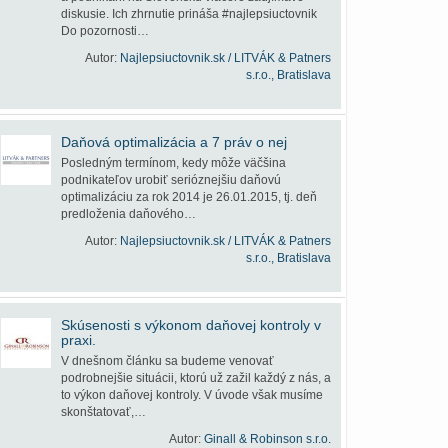
diskusie. Ich zhrnutie prináša #najlepsiuctovnik
Do pozornosti…
Autor:
Najlepsiuctovnik.sk / LITVÁK & Patners
s.r.o., Bratislava
Daňová optimalizácia a 7 práv o nej
Posledným termínom, kedy môže väčšina
podnikateľov urobiť serióznejšiu daňovú
optimalizáciu za rok 2014 je 26.01.2015, tj. deň
predloženia daňového…
Autor:
Najlepsiuctovnik.sk / LITVÁK & Patners
s.r.o., Bratislava
Skúsenosti s výkonom daňovej kontroly v
praxi.
V dnešnom článku sa budeme venovať
podrobnejšie situácii, ktorú už zažil každý z nás, a
to výkon daňovej kontroly. V úvode však musíme
skonštatovať,…
Autor:
Ginall & Robinson s.r.o.