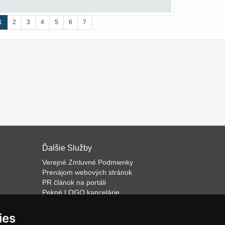
1
2
3
4
5
6
7
Ďalšie Služby
Verejné Zmluvné Podmienky
Prenájom webových stránok
PR článok na portáli
Pekné LOGO kancelárie
ateľa
Napíšeme odborný text
Školenie predaja
ies
Databázový software k prenájmu