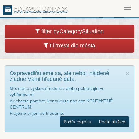
Toggl
navig
filter byCategorySituation
Filtrovat dle města
Ospravedlňujeme sa, ale neboli nájdené
×
žiadne Vámi hľadané dáta.
Môžete to vyskúšať ešte raz alebo pokračujte vo
vyhľadávaní.
Ak chcete pomôcť, kontaktujte nás cez KONTAKTNÉ
CENTRUM.
Prajeme príjemné hľadanie.
Podľa regiónu
Podľa služieb