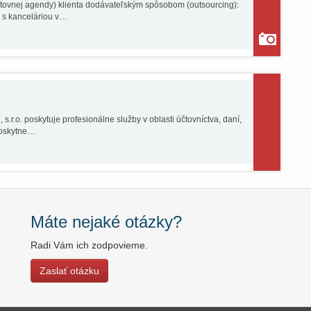
tovnej agendy) klienta dodávateľským spôsobom (outsourcing):
a s kanceláriou v…
r.o. poskytuje profesionálne služby v oblasti účtovníctva, daní,
poskytne…
Máte nejaké otázky?
Radi Vám ich zodpovieme.
Zaslať otázku