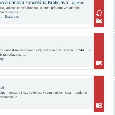
tvo a daňová kancelária Bratislava
Detail
cia, vnašich kanceláriáchaju klienta, prípadnevzdialeným
tware, služby v…
á… -
Bratislava
mi činnosťami už o roku 1993, pôvodne pod názvom EKO-PC. V
ieb zameriava na: …
any
ail
plnom rozsahu služby v oblasti vedenia účtovníctva: - vedenie
- spracovanie…