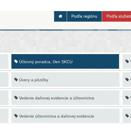
Podľa regiónu
Podľa služie
Účtovný poradca, člen SKCU
Úvery a pôzičky
Vedenie daňovej evidencie a účtovníctva
Vedenie účtovníctva a daňovej evidencie