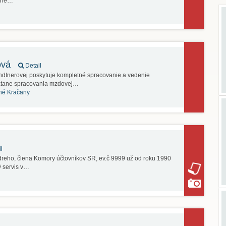
uché…
ová
Detail
dtnerovej poskytuje kompletné spracovanie a vedenie
vrátane spracovania mzdovej…
né Kračany
l
dreho, člena Komory účtovníkov SR, ev.č 9999 už od roku 1990
ý servis v…