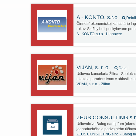
A - KONTO, s.r.o
Detail
Činnosť ekonomickej kancelárie Ing.
rokov. Služby boli poskytované pro
A - KONTO, s.r.o -
Hlohovec
VIJAN, s. r. o.
Detail
Účtovná kancelária Žilina Spoločno
miezd a poradenstvom v oblasti e
VIJAN, s. r. o. -
Žilina
ZEUS CONSULTING s.r
Účtovnictvo Balog nad Ipľom (okre
jednoduchého a podvojného účtovn
ZEUS CONSULTING s.r.o. -
Balog n