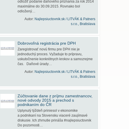
odložiť podanie daňového priznania za rok 2014
maximálne do 30.09.2015. Rovnako bol
odložený…
Autor:
Najlepsiuctovnik.sk / LITVÁK & Patners
s.r.o., Bratislava
Dobrovoľná registrácia pre DPH
Zaregistrovať novú firmu pre DPH nie je
jednoduchý proces. Vyžaduje to prípravu,
uskutočnenie konkrétnych krokov a samozrejme
čas. Daňové úrady…
Autor:
Najlepsiuctovnik.sk / LITVÁK & Patners
s.r.o., Bratislava
Zúčtovanie dane z príjmu zamestnancov,
nové odvody 2015 a prechod s
podnikaním do ČR
Uplynulý týždeň priniesol v ekonomike
a podnikaní na Slovensku viaceré zaujímavé
diskusie. Ich zhrnutie prináša #najlepsiuctovnik
Do pozornosti…