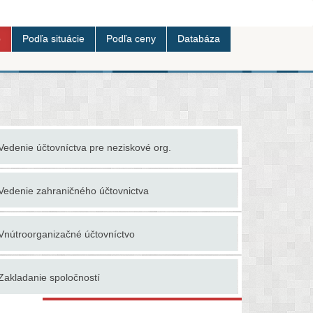
b
Podľa situácie
Podľa ceny
Databáza
Vedenie účtovníctva pre neziskové org.
Vedenie zahraničného účtovnictva
Vnútroorganizačné účtovníctvo
Zakladanie spoločností