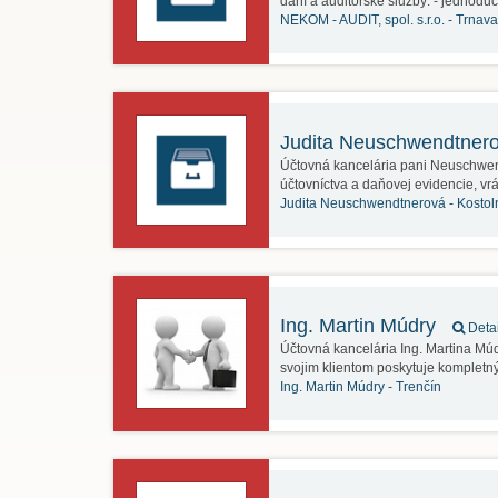
daní a auditorské služby: - jednod
NEKOM - AUDIT, spol. s.r.o. -
Trnava
Judita Neuschwendtner
Účtovná kancelária pani Neuschwen
účtovníctva a daňovej evidencie, 
Judita Neuschwendtnerová -
Kostol
Ing. Martin Múdry
Detai
Účtovná kancelária Ing. Martina Mú
svojim klientom poskytuje kompletn
Ing. Martin Múdry -
Trenčín