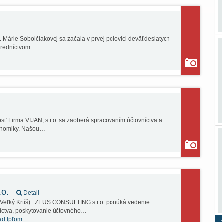
 Márie Sobolčiakovej sa začala v prvej polovici deväťdesiatych
stredníctvom…
sť Firma VIJAN, s.r.o. sa zaoberá spracovaním účtovníctva a
konomiky. Našou…
.o.
Detail
s Veľký Krtíš) ZEUS CONSULTING s.r.o. ponúká vedenie
íctva, poskytovanie účtovného…
ad Ipľom