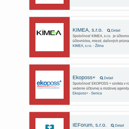
KIMEA, s.r.o.
Detail
Spoločnosť KIMEA, s.r.o. je účtov
účtovníctva, miezd, daňových priz
KIMEA, s.r.o. -
Žilina
Ekoposs+
Detail
Spoločnosť EKOPOSS + vznikla v ro
vedenie účtovnej a mzdovej agendy
Ekoposs+ -
Senica
IEForum, s.r.o.
Detail