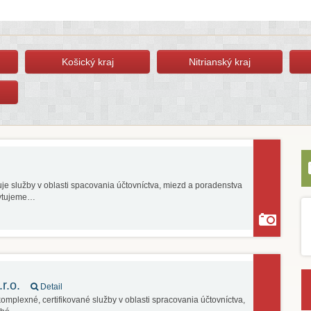
Košický kraj
Nitrianský kraj
uje služby v oblasti spacovania účtovníctva, miezd a poradenstva
kytujeme…
r.o.
Detail
mplexné, certifikované služby v oblasti spracovania účtovníctva,