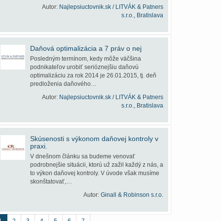
Autor:
Najlepsiuctovnik.sk / LITVÁK & Patners
s.r.o., Bratislava
Daňová optimalizácia a 7 práv o nej
Posledným termínom, kedy môže väčšina
podnikateľov urobiť serióznejšiu daňovú
optimalizáciu za rok 2014 je 26.01.2015, tj. deň
predloženia daňového…
Autor:
Najlepsiuctovnik.sk / LITVÁK & Patners
s.r.o., Bratislava
Skúsenosti s výkonom daňovej kontroly v
praxi.
V dnešnom článku sa budeme venovať
podrobnejšie situácii, ktorú už zažil každý z nás, a
to výkon daňovej kontroly. V úvode však musíme
skonštatovať,…
Autor:
Ginall & Robinson s.r.o.