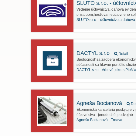
SLUTO s.r.o. - účtovníc
Vedenie účtovníctva, daňová eviden
prístupom,hosťovanieúčtovného sof
SLUTO s.r.o. - účtovníctvo a daňov
DACTYL s.r.o
Detail
Spoločnosť sa zaoberá ekonomický
súčasnosti sa hlavné portfólio služ
DACTYL s.r.o -
Vrbové, okres Piešť
Agneša Bocianová
Det
Ekonomická kancelária poskytuje v 
účtovníctva - jenoduché, podvojné 
Agneša Bocianová -
Trnava