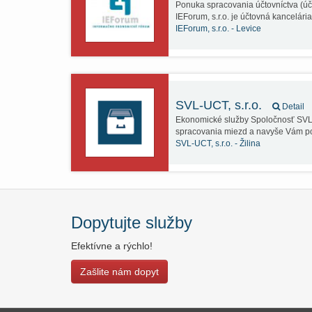
Ponuka spracovania účtovníctva (úč
IEForum, s.r.o. je účtovná kancelári
IEForum, s.r.o. -
Levice
SVL-UCT, s.r.o.
Detail
Ekonomické služby Spoločnosť SVL, s.
spracovania miezd a navyše Vám 
SVL-UCT, s.r.o. -
Žilina
Dopytujte služby
Efektívne a rýchlo!
Zašlite nám dopyt