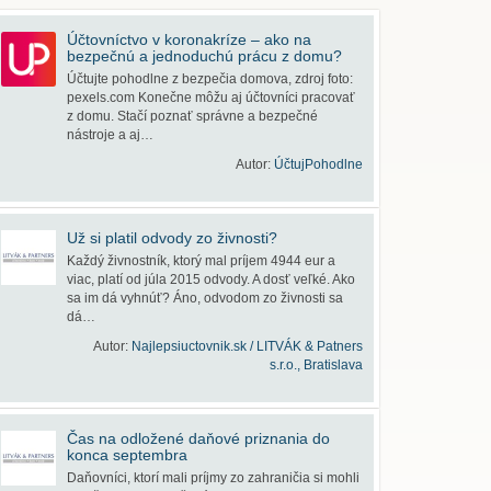
Účtovníctvo v koronakríze – ako na
bezpečnú a jednoduchú prácu z domu?
Účtujte pohodlne z bezpečia domova, zdroj foto:
pexels.com Konečne môžu aj účtovníci pracovať
z domu. Stačí poznať správne a bezpečné
nástroje a aj…
Autor:
ÚčtujPohodlne
Už si platil odvody zo živnosti?
Každý živnostník, ktorý mal príjem 4944 eur a
viac, platí od júla 2015 odvody. A dosť veľké. Ako
sa im dá vyhnúť? Áno, odvodom zo živnosti sa
dá…
Autor:
Najlepsiuctovnik.sk / LITVÁK & Patners
s.r.o., Bratislava
Čas na odložené daňové priznania do
konca septembra
Daňovníci, ktorí mali príjmy zo zahraničia si mohli