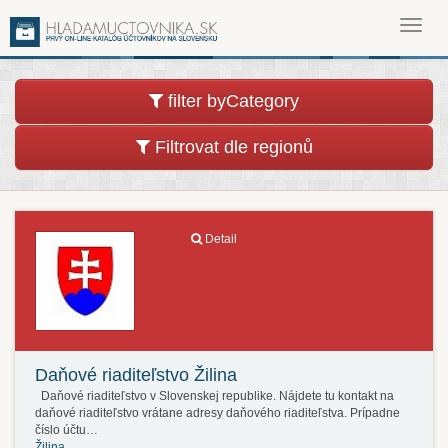
Toggl
navig
filter byCategory
Filtrovat dle regionů
Detail
Daňové riaditeľstvo Žilina
Daňové riaditeľstvo v Slovenskej republike. Nájdete tu kontakt na
daňové riaditeľstvo vrátane adresy daňového riaditeľstva. Prípadne
číslo účtu…
Žilina