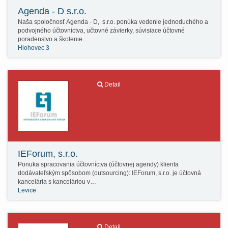
Agenda - D s.r.o.
Naša spoločnosť Agenda - D, s.r.o. ponúka vedenie jednoduchého a
podvojného účtovníctva, učtovné závierky, súvisiace účtovné
poradenstvo a školenie…
Hlohovec 3
Detail
IEForum, s.r.o.
Ponuka spracovania účtovníctva (účtovnej agendy) klienta
dodávateľským spôsobom (outsourcing): IEForum, s.r.o. je účtovná
kancelária s kanceláriou v…
Levice
Detail