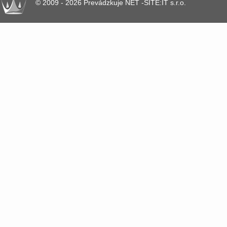
© 2009 - 2026 Prevádzkuje NET -SITE:IT s.r.o.