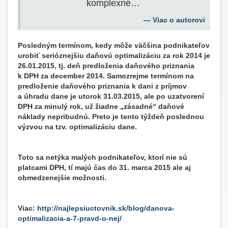
komplexné…
Viac o autorovi
Posledným termínom, kedy môže väčšina podnikateľov
urobiť serióznejšiu daňovú optimalizáciu za rok 2014 je
26.01.2015, tj. deň predloženia daňového priznania
k DPH za december 2014. Samozrejme termínom na
predloženie daňového priznania k dani z príjmov
a úhradu dane je utorok 31.03.2015, ale po uzatvorení
DPH za minulý rok, už žiadne „zásadné“ daňové
náklady nepribudnú. Preto je tento týždeň poslednou
výzvou na tzv. optimalizáciu dane.
Toto sa netýka malých podnikateľov, ktorí nie sú
platcami DPH, tí majú čas do 31. marca 2015 ale aj
obmedzenejšie možnosti.
Viac:
http://najlepsiuctovnik.sk/blog/danova-
optimalizacia-a-7-pravd-o-nej/