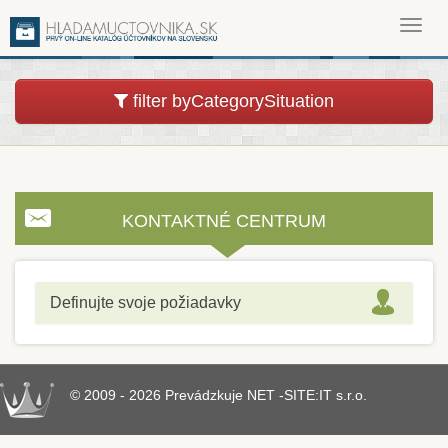
Toggl
navig
filter byCategorySituation
KONTAKTNÉ CENTRUM
Definujte svoje požiadavky
© 2009 - 2026 Prevádzkuje NET -SITE:IT s.r.o.