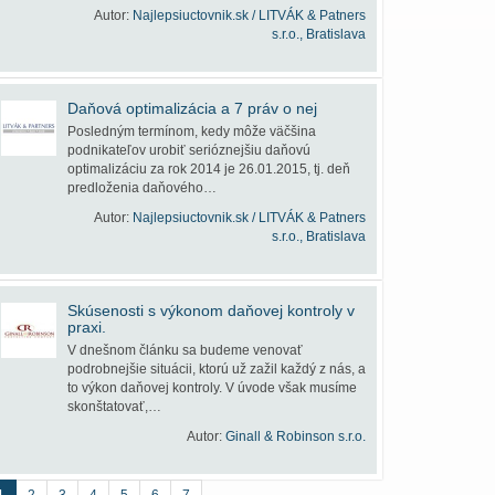
Autor:
Najlepsiuctovnik.sk / LITVÁK & Patners
s.r.o., Bratislava
Daňová optimalizácia a 7 práv o nej
Posledným termínom, kedy môže väčšina
podnikateľov urobiť serióznejšiu daňovú
optimalizáciu za rok 2014 je 26.01.2015, tj. deň
predloženia daňového…
Autor:
Najlepsiuctovnik.sk / LITVÁK & Patners
s.r.o., Bratislava
Skúsenosti s výkonom daňovej kontroly v
praxi.
V dnešnom článku sa budeme venovať
podrobnejšie situácii, ktorú už zažil každý z nás, a
to výkon daňovej kontroly. V úvode však musíme
skonštatovať,…
Autor:
Ginall & Robinson s.r.o.