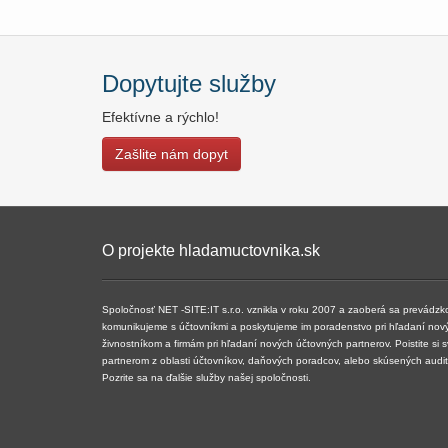
Dopytujte služby
Efektívne a rýchlo!
Zašlite nám dopyt
O projekte hladamuctovnika.sk
Spoločnosť NET -SITE:IT s.r.o. vznikla v roku 2007 a ​​zaoberá sa prevádz
komunikujeme s účtovníkmi a poskytujeme im poradenstvo pri hľadaní nov
živnostníkom a firmám pri hľadaní nových účtovných partnerov. Poistite si 
partnerom z oblasti účtovníkov, daňových poradcov, alebo skúsených audi
Pozrite sa na ďalšie služby našej spoločnosti.