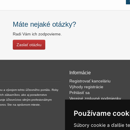
Máte nejaké otázky?
Radi Vám ich zodpovieme.
Zaslať otázku
Informácie
Registrovať kanceláriu
Výhody registrácie
kou a vývojom tohto účtovného portálu. Roky
Prihlásiť sa
ých zákazníkov, ako aj poradenstvo
Verejné zmluvné podmienky
svoje účtovníctvo silným profesionálnym
Klientské podmienky prevádzkov
torov. Ste na správnom mieste.
VOP
Používame cook
FAQ
Články
Súbory cookie a ďalšie t
Rýchle vyhľadávanie