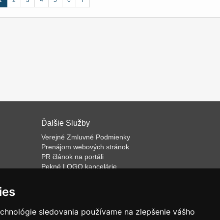
1
2
3
4
5
6
7
Ďalšie Služby
Verejné Zmluvné Podmienky
Prenájom webových stránok
PR článok na portáli
Pekné LOGO kancelárie
ateľa
Napíšeme odborný text
Školenie predaja
ies
Databázový software k prenájmu
echnológie sledovania používame na zlepšenie vášho