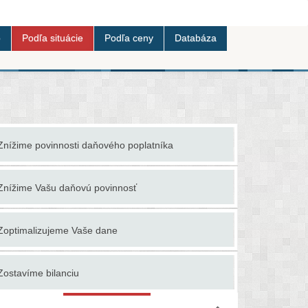
b
Podľa situácie
Podľa ceny
Databáza
Spracujeme
Znížime povinnosti daňového poplatníka
zákona o 
Znížime Vašu daňovú povinnosť
Spracujem
Zoptimalizujeme Vaše dane
Sprostredk
Zriadime s
Zostavíme bilanciu
zásob