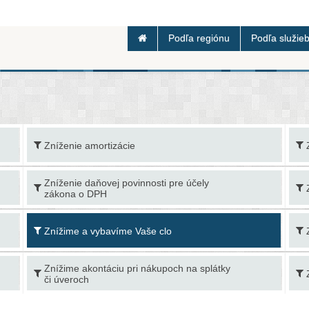
Podľa regiónu
Podľa služie
Zníženie amortizácie
Zníženie daňovej povinnosti pre účely
zákona o DPH
Znížime a vybavíme Vaše clo
Znížime akontáciu pri nákupoch na splátky
či úveroch