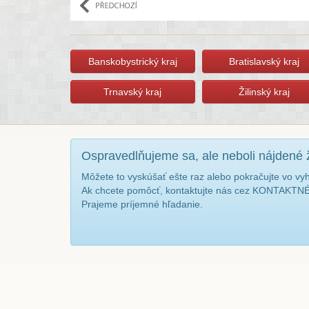
Banskobystrický kraj
Bratislavský kraj
Trnavský kraj
Žilinský kraj
Ospravedlňujeme sa, ale neboli nájdené 
Môžete to vyskúšať ešte raz alebo pokračujte vo vy
Ak chcete pomôcť, kontaktujte nás cez KONTAKT
Prajeme príjemné hľadanie.