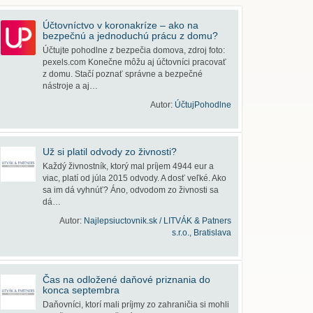
Účtovníctvo v koronakríze – ako na
bezpečnú a jednoduchú prácu z domu?
Účtujte pohodlne z bezpečia domova, zdroj foto:
pexels.com Konečne môžu aj účtovníci pracovať
z domu. Stačí poznať správne a bezpečné
nástroje a aj…
Autor:
ÚčtujPohodlne
Už si platil odvody zo živnosti?
Každý živnostník, ktorý mal príjem 4944 eur a
viac, platí od júla 2015 odvody. A dosť veľké. Ako
sa im dá vyhnúť? Áno, odvodom zo živnosti sa
dá…
Autor:
Najlepsiuctovnik.sk / LITVÁK & Patners
s.r.o., Bratislava
Čas na odložené daňové priznania do
konca septembra
Daňovníci, ktorí mali príjmy zo zahraničia si mohli