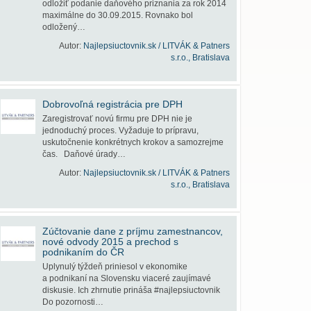
odložiť podanie daňového priznania za rok 2014
maximálne do 30.09.2015. Rovnako bol
odložený…
Autor:
Najlepsiuctovnik.sk / LITVÁK & Patners
s.r.o., Bratislava
Dobrovoľná registrácia pre DPH
Zaregistrovať novú firmu pre DPH nie je
jednoduchý proces. Vyžaduje to prípravu,
uskutočnenie konkrétnych krokov a samozrejme
čas. Daňové úrady…
Autor:
Najlepsiuctovnik.sk / LITVÁK & Patners
s.r.o., Bratislava
Zúčtovanie dane z príjmu zamestnancov,
nové odvody 2015 a prechod s
podnikaním do ČR
Uplynulý týždeň priniesol v ekonomike
a podnikaní na Slovensku viaceré zaujímavé
diskusie. Ich zhrnutie prináša #najlepsiuctovnik
Do pozornosti…