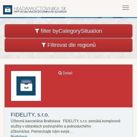
Toggl
navig
filter byCategorySituation
Filtrovat dle regionů
Detail
FIDELITY, s.r.o.
Účtovná kancelária Bratislava FIDELITY, s.r.o. ponúká komplexné
služby v oblastiach podvojného a jednoduchého
účtovníctva. Prenechajte nám svoje…
Bratislava