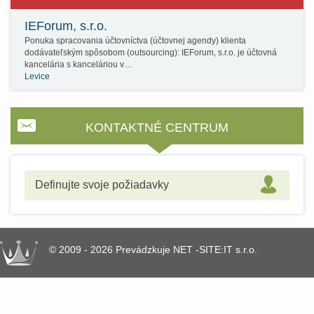
IEForum, s.r.o.
Ponuka spracovania účtovníctva (účtovnej agendy) klienta
dodávateľským spôsobom (outsourcing): IEForum, s.r.o. je účtovná
kancelária s kanceláriou v…
Levice
KONTAKTNÉ CENTRUM
Definujte svoje požiadavky
© 2009 - 2026 Prevádzkuje NET -SITE:IT s.r.o.