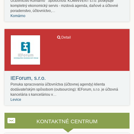
Účtovníctvo Komárno Spoločnosť KOMINVENT s.r.o. poskytuje
kompletný ekonomický servis - mzdová agenda, daňové a účtovné
poradenstvo, účtovníctvo,…
Komárno
Detail
IEForum, s.r.o.
Ponuka spracovania účtovníctva (účtovnej agendy) klienta
dodávateľským spôsobom (outsourcing): IEForum, s.r.o. je účtovná
kancelária s kanceláriou v…
Levice
KONTAKTNÉ CENTRUM