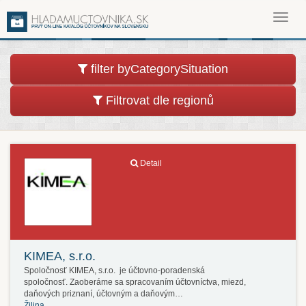
Toggl
navig
filter byCategorySituation
Filtrovat dle regionů
Detail
KIMEA, s.r.o.
Spoločnosť KIMEA, s.r.o. je účtovno-poradenská
spoločnosť. Zaoberáme sa spracovaním účtovníctva, miezd,
daňových priznaní, účtovným a daňovým…
Žilina