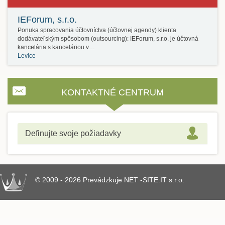
IEForum, s.r.o.
Ponuka spracovania účtovníctva (účtovnej agendy) klienta
dodávateľským spôsobom (outsourcing): IEForum, s.r.o. je účtovná
kancelária s kanceláriou v…
Levice
KONTAKTNÉ CENTRUM
Definujte svoje požiadavky
© 2009 - 2026 Prevádzkuje NET -SITE:IT s.r.o.