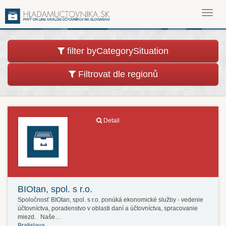
Toggl
navig
filter byCategorySituation
Filtrovat dle regionů
Detail
BIOtan, spol. s r.o.
Spoločnosť BIOtan, spol. s r.o. ponúká ekonomické služby - vedenie
účtovníctva, poradenstvo v oblasti daní a účtovníctva, spracovanie
miezd. Naše…
Bratislava