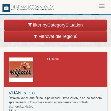
Toggl
navig
filter byCategorySituation
Filtrovat dle regionů
Detail
VIJAN, s. r. o.
Účtovná kancelária Žilina Spoločnosť Firma VIJAN, s.r.o. sa zaoberá
spracovaním účtovníctva a miezd a poradenstvom v oblasti
ekonomiky. Našou…
Žilina