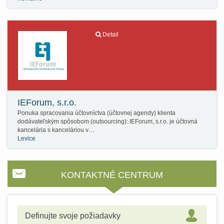
Detail
IEForum, s.r.o.
Ponuka spracovania účtovníctva (účtovnej agendy) klienta
dodávateľským spôsobom (outsourcing): IEForum, s.r.o. je účtovná
kancelária s kanceláriou v…
Levice
KONTAKTNÉ CENTRUM
Definujte svoje požiadavky