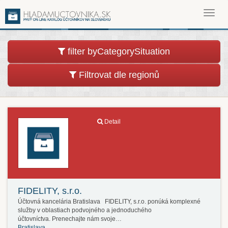
Toggl
navig
filter byCategorySituation
Filtrovat dle regionů
Detail
FIDELITY, s.r.o.
Účtovná kancelária Bratislava FIDELITY, s.r.o. ponúká komplexné
služby v oblastiach podvojného a jednoduchého
účtovníctva. Prenechajte nám svoje…
Bratislava