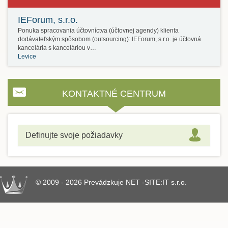
IEForum, s.r.o.
Ponuka spracovania účtovníctva (účtovnej agendy) klienta
dodávateľským spôsobom (outsourcing): IEForum, s.r.o. je účtovná
kancelária s kanceláriou v…
Levice
KONTAKTNÉ CENTRUM
Definujte svoje požiadavky
© 2009 - 2026 Prevádzkuje NET -SITE:IT s.r.o.