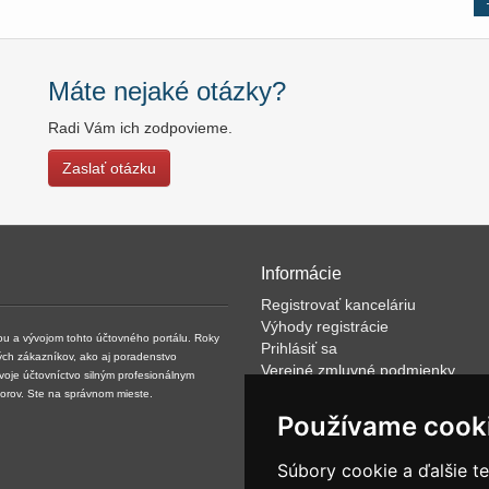
Máte nejaké otázky?
Radi Vám ich zodpovieme.
Zaslať otázku
Informácie
Registrovať kanceláriu
Výhody registrácie
kou a vývojom tohto účtovného portálu. Roky
Prihlásiť sa
ých zákazníkov, ako aj poradenstvo
Verejné zmluvné podmienky
svoje účtovníctvo silným profesionálnym
Klientské podmienky prevádzkov
torov. Ste na správnom mieste.
VOP
Používame cook
FAQ
Články
Súbory cookie a ďalšie t
Rýchle vyhľadávanie