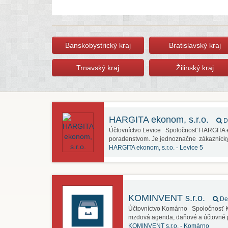
Banskobystrický kraj
Bratislavský kraj
Trnavský kraj
Žilinský kraj
HARGITA ekonom, s.r.o.
De
Účtovníctvo Levice Spoločnosť HARGITA e
poradenstvom. Je jednoznačne zákazníck
HARGITA ekonom, s.r.o. -
Levice 5
KOMINVENT s.r.o.
Det
Účtovníctvo Komárno Spoločnosť KO
mzdová agenda, daňové a účtovné p
KOMINVENT s.r.o. -
Komárno