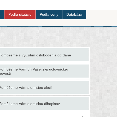
b
Podľa situácie
Podľa ceny
Databáza
Pomôžeme s využitím oslobodenia od dane
Ponúkame co
Pomôžeme Vám pri Vašej zlej účtovníckej
Ponúkame p
povesti
Poradíme a
Pomôžeme Vám s emisiou akcií
faktúry /fak
Pomôžeme Vám s emisiou dlhopisov
Poradíme s