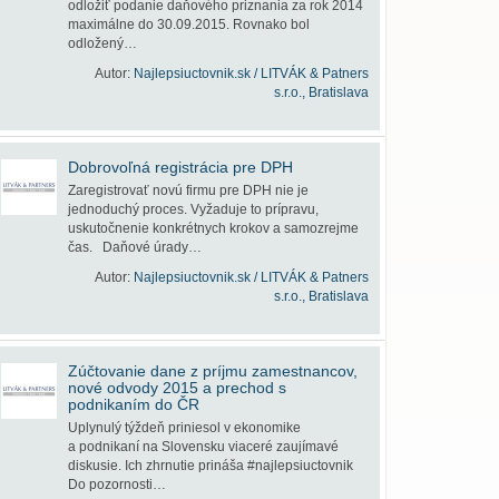
odložiť podanie daňového priznania za rok 2014
maximálne do 30.09.2015. Rovnako bol
odložený…
Autor:
Najlepsiuctovnik.sk / LITVÁK & Patners
s.r.o., Bratislava
Dobrovoľná registrácia pre DPH
Zaregistrovať novú firmu pre DPH nie je
jednoduchý proces. Vyžaduje to prípravu,
uskutočnenie konkrétnych krokov a samozrejme
čas. Daňové úrady…
Autor:
Najlepsiuctovnik.sk / LITVÁK & Patners
s.r.o., Bratislava
Zúčtovanie dane z príjmu zamestnancov,
nové odvody 2015 a prechod s
podnikaním do ČR
Uplynulý týždeň priniesol v ekonomike
a podnikaní na Slovensku viaceré zaujímavé
diskusie. Ich zhrnutie prináša #najlepsiuctovnik
Do pozornosti…