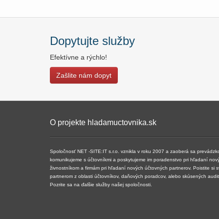
Dopytujte služby
Efektívne a rýchlo!
Zašlite nám dopyt
O projekte hladamuctovnika.sk
Spoločnosť NET -SITE:IT s.r.o. vznikla v roku 2007 a ​​zaoberá sa prevádz
komunikujeme s účtovníkmi a poskytujeme im poradenstvo pri hľadaní nov
živnostníkom a firmám pri hľadaní nových účtovných partnerov. Poistite si 
partnerom z oblasti účtovníkov, daňových poradcov, alebo skúsených audi
Pozrite sa na ďalšie služby našej spoločnosti.