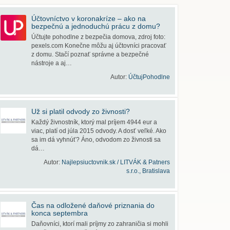
Účtovníctvo v koronakríze – ako na
bezpečnú a jednoduchú prácu z domu?
Účtujte pohodlne z bezpečia domova, zdroj foto:
pexels.com Konečne môžu aj účtovníci pracovať
z domu. Stačí poznať správne a bezpečné
nástroje a aj…
Autor:
ÚčtujPohodlne
Už si platil odvody zo živnosti?
Každý živnostník, ktorý mal príjem 4944 eur a
viac, platí od júla 2015 odvody. A dosť veľké. Ako
sa im dá vyhnúť? Áno, odvodom zo živnosti sa
dá…
Autor:
Najlepsiuctovnik.sk / LITVÁK & Patners
s.r.o., Bratislava
Čas na odložené daňové priznania do
konca septembra
Daňovníci, ktorí mali príjmy zo zahraničia si mohli