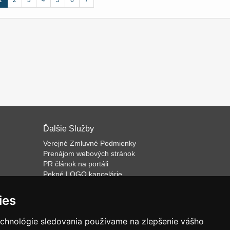
1
2
3
4
5
6
7
Ďalšie Služby
Verejné Zmluvné Podmienky
Prenájom webových stránok
PR článok na portáli
Pekné LOGO kancelárie
ateľa
Napíšeme odborný text
Školenie predaja
ies
Databázový software k prenájmu
echnológie sledovania používame na zlepšenie vášho