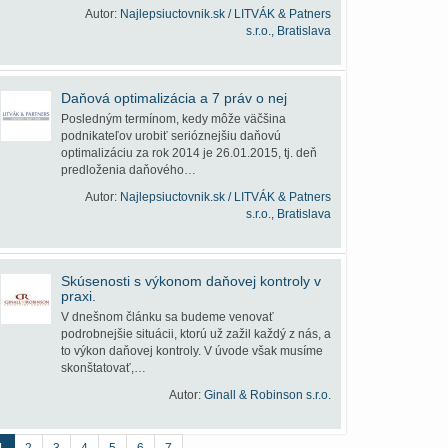
Autor:
Najlepsiuctovnik.sk / LITVÁK & Patners
s.r.o., Bratislava
Daňová optimalizácia a 7 práv o nej
Posledným termínom, kedy môže väčšina
podnikateľov urobiť serióznejšiu daňovú
optimalizáciu za rok 2014 je 26.01.2015, tj. deň
predloženia daňového…
Autor:
Najlepsiuctovnik.sk / LITVÁK & Patners
s.r.o., Bratislava
Skúsenosti s výkonom daňovej kontroly v
praxi.
V dnešnom článku sa budeme venovať
podrobnejšie situácii, ktorú už zažil každý z nás, a
to výkon daňovej kontroly. V úvode však musíme
skonštatovať,…
Autor:
Ginall & Robinson s.r.o.