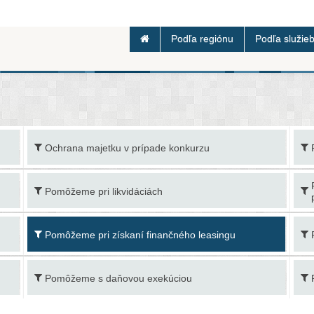
Podľa regiónu
Podľa služie
Ochrana majetku v prípade konkurzu
Pomôžeme pri likvidáciách
Pomôžeme pri získaní finančného leasingu
Pomôžeme s daňovou exekúciou