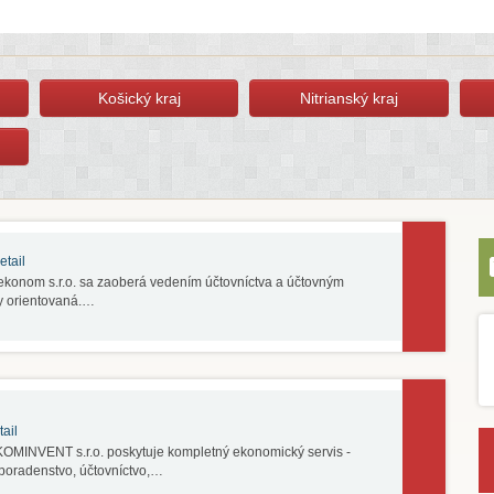
Košický kraj
Nitrianský kraj
tail
konom s.r.o. sa zaoberá vedením účtovníctva a účtovným
y orientovaná.…
ail
MINVENT s.r.o. poskytuje kompletný ekonomický servis -
oradenstvo, účtovníctvo,…