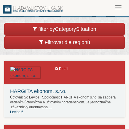
Toggl
navig
filter byCategorySituation
Filtrovat dle regionů
Detail
HARGITA ekonom, s.r.o.
Účtovníctvo Levice Spoločnosť HARGITA ekonom s.r.o. sa zaoberá
vedením účtovníctva a účtovným poradenstvom. Je jednoznačne
zákaznícky orientovaná.…
Levice 5