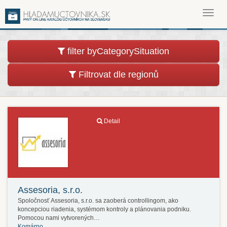
Toggl
navig
filter byCategorySituation
Filtrovat dle regionů
Detail
Assesoria, s.r.o.
Spoločnosť Assesoria, s.r.o. sa zaoberá controllingom, ako
koncepciou riadenia, systémom kontroly a plánovania podniku.
Pomocou nami vytvorených…
Komárno