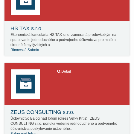
HS TAX s.r.o.
Ekonomická kancelária HS TAX s.r.o. zameraná predovšetkým na
spracovanie jednoduchého a podvojného účtovníctva pre malé a
stredné firmy fyzických a…
Rimavská Sobota
Detail
ZEUS CONSULTING s.r.o.
Účtovnictvo Balog nad Ipľom (okres Veľký Krtíš) ZEUS
CONSULTING s.r.o. ponúká vedenie jednoduchého a podvojného
účtovníctva, poskytovanie účtovného…
Balog nad Ipľom