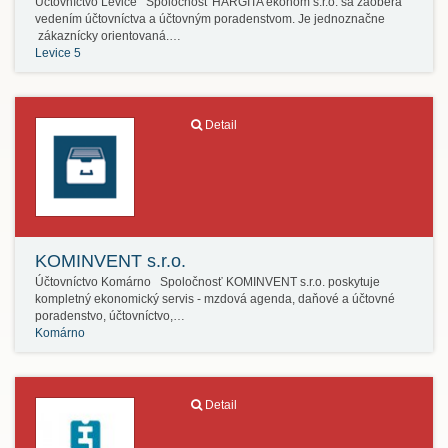
Účtovníctvo Levice Spoločnosť HARGITA ekonom s.r.o. sa zaoberá
vedením účtovníctva a účtovným poradenstvom. Je jednoznačne
zákaznícky orientovaná.…
Levice 5
Detail
KOMINVENT s.r.o.
Účtovníctvo Komárno Spoločnosť KOMINVENT s.r.o. poskytuje
kompletný ekonomický servis - mzdová agenda, daňové a účtovné
poradenstvo, účtovníctvo,…
Komárno
Detail