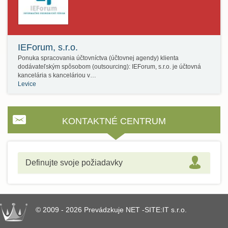
IEForum, s.r.o.
Ponuka spracovania účtovníctva (účtovnej agendy) klienta
dodávateľským spôsobom (outsourcing): IEForum, s.r.o. je účtovná
kancelária s kanceláriou v…
Levice
KONTAKTNÉ CENTRUM
Definujte svoje požiadavky
© 2009 - 2026 Prevádzkuje NET -SITE:IT s.r.o.