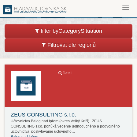
Toggl
navig
filter byCategorySituation
Filtrovat dle regionů
Detail
ZEUS CONSULTING s.r.o.
Účtovnictvo Balog nad Ipľom (okres Veľký Krtíš) ZEUS
CONSULTING s.r.o. ponúká vedenie jednoduchého a podvojného
účtovníctva, poskytovanie účtovného…
Balog nad Ipľom