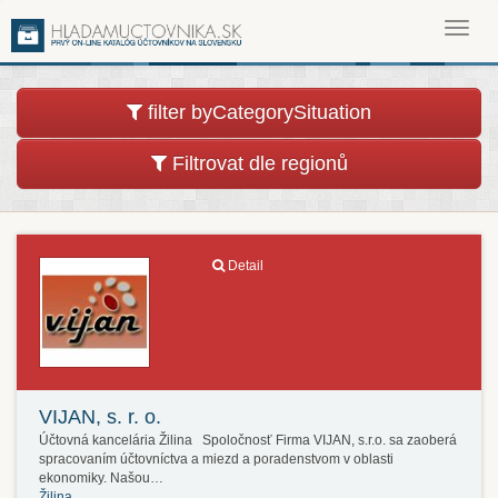
Toggl
navig
filter byCategorySituation
Filtrovat dle regionů
Detail
VIJAN, s. r. o.
Účtovná kancelária Žilina Spoločnosť Firma VIJAN, s.r.o. sa zaoberá
spracovaním účtovníctva a miezd a poradenstvom v oblasti
ekonomiky. Našou…
Žilina