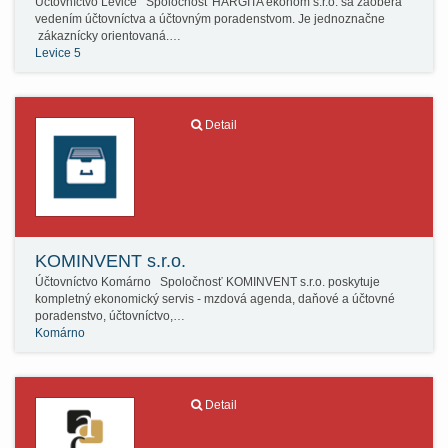
Účtovníctvo Levice Spoločnosť HARGITA ekonom s.r.o. sa zaoberá
vedením účtovníctva a účtovným poradenstvom. Je jednoznačne
zákaznícky orientovaná.…
Levice 5
Detail
KOMINVENT s.r.o.
Účtovníctvo Komárno Spoločnosť KOMINVENT s.r.o. poskytuje
kompletný ekonomický servis - mzdová agenda, daňové a účtovné
poradenstvo, účtovníctvo,…
Komárno
Detail