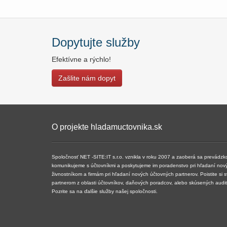
Dopytujte služby
Efektívne a rýchlo!
Zašlite nám dopyt
O projekte hladamuctovnika.sk
Spoločnosť NET -SITE:IT s.r.o. vznikla v roku 2007 a ​​zaoberá sa prevádz
komunikujeme s účtovníkmi a poskytujeme im poradenstvo pri hľadaní nov
živnostníkom a firmám pri hľadaní nových účtovných partnerov. Poistite si 
partnerom z oblasti účtovníkov, daňových poradcov, alebo skúsených audi
Pozrite sa na ďalšie služby našej spoločnosti.