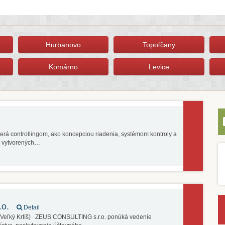
Hurbanovo
Topoľčany
Komárno
Levice
berá controllingom, ako koncepciou riadenia, systémom kontroly a
i vytvorených…
.o.
Detail
s Veľký Krtíš) ZEUS CONSULTING s.r.o. ponúká vedenie