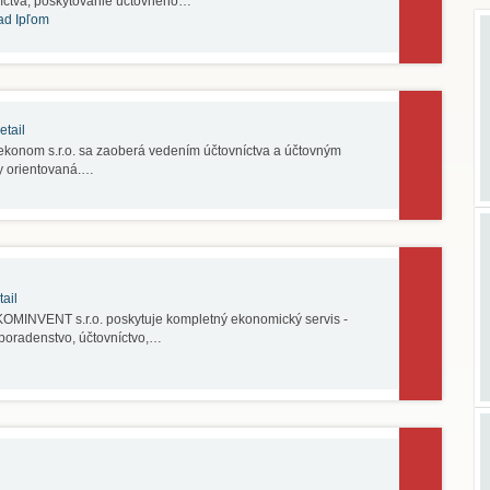
íctva, poskytovanie účtovného…
ad Ipľom
tail
konom s.r.o. sa zaoberá vedením účtovníctva a účtovným
y orientovaná.…
ail
MINVENT s.r.o. poskytuje kompletný ekonomický servis -
oradenstvo, účtovníctvo,…