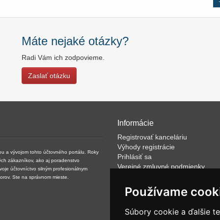
Máte nejaké otázky?
Radi Vám ich zodpovieme.
Zaslať otázku
Informácie
Registrovať kanceláriu
Výhody registrácie
kou a vývojom tohto účtovného portálu. Roky
Prihlásiť sa
ých zákazníkov, ako aj poradenstvo
Verejné zmluvné podmienky
svoje účtovníctvo silným profesionálnym
Klientské podmienky prevádzkov
torov. Ste na správnom mieste.
VOP
Používame cook
FAQ
Články
Súbory cookie a ďalšie t
Rýchle vyhľadávanie