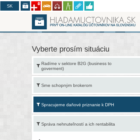
CZ
SK
Vyberte prosím situáciu
Radíme v sektore B2G (business to
goverment)
Sme schopným brokerom
Spracujeme daňové priznanie k DPH
Správa nehnuteľností a ich rentabilita