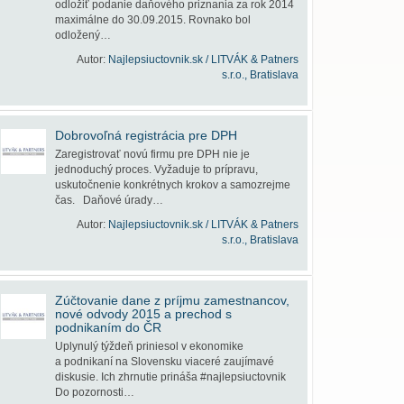
odložiť podanie daňového priznania za rok 2014
maximálne do 30.09.2015. Rovnako bol
odložený…
Autor:
Najlepsiuctovnik.sk / LITVÁK & Patners
s.r.o., Bratislava
Dobrovoľná registrácia pre DPH
Zaregistrovať novú firmu pre DPH nie je
jednoduchý proces. Vyžaduje to prípravu,
uskutočnenie konkrétnych krokov a samozrejme
čas. Daňové úrady…
Autor:
Najlepsiuctovnik.sk / LITVÁK & Patners
s.r.o., Bratislava
Zúčtovanie dane z príjmu zamestnancov,
nové odvody 2015 a prechod s
podnikaním do ČR
Uplynulý týždeň priniesol v ekonomike
a podnikaní na Slovensku viaceré zaujímavé
diskusie. Ich zhrnutie prináša #najlepsiuctovnik
Do pozornosti…