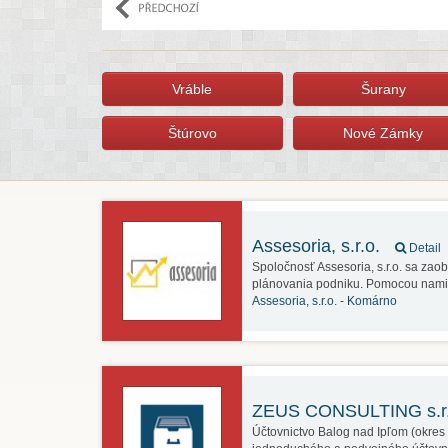
Vráble
Šurany
Štúrovo
Nové Zámky
Assesoria, s.r.o.
Detail
Spoločnosť Assesoria, s.r.o. sa zao
plánovania podniku. Pomocou nam
Assesoria, s.r.o. -
Komárno
ZEUS CONSULTING s.r
Účtovnictvo Balog nad Ipľom (okre