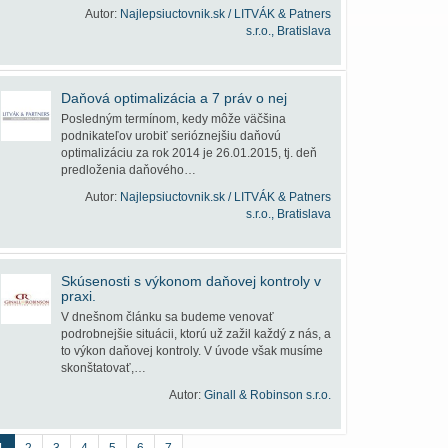
Autor:
Najlepsiuctovnik.sk / LITVÁK & Patners
s.r.o., Bratislava
Daňová optimalizácia a 7 práv o nej
Posledným termínom, kedy môže väčšina
podnikateľov urobiť serióznejšiu daňovú
optimalizáciu za rok 2014 je 26.01.2015, tj. deň
predloženia daňového…
Autor:
Najlepsiuctovnik.sk / LITVÁK & Patners
s.r.o., Bratislava
Skúsenosti s výkonom daňovej kontroly v
praxi.
V dnešnom článku sa budeme venovať
podrobnejšie situácii, ktorú už zažil každý z nás, a
to výkon daňovej kontroly. V úvode však musíme
skonštatovať,…
Autor:
Ginall & Robinson s.r.o.