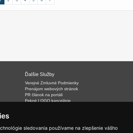
1
2
3
4
5
6
7
Ďalšie Služby
Verejné Zmluvné Podmienky
Prenájom webových stránok
PR článok na portáli
Pekné LOGO kancelárie
ateľa
Napíšeme odborný text
Školenie predaja
ies
Databázový software k prenájmu
echnológie sledovania používame na zlepšenie vášho