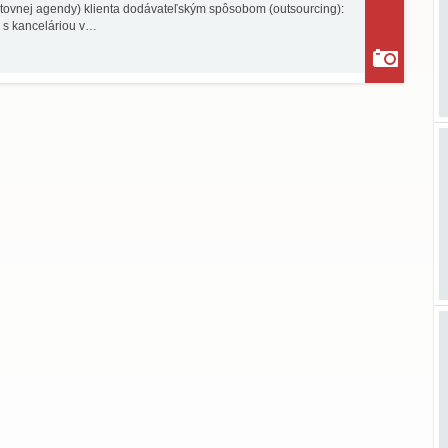
tovnej agendy) klienta dodávateľským spôsobom (outsourcing):
a s kanceláriou v…