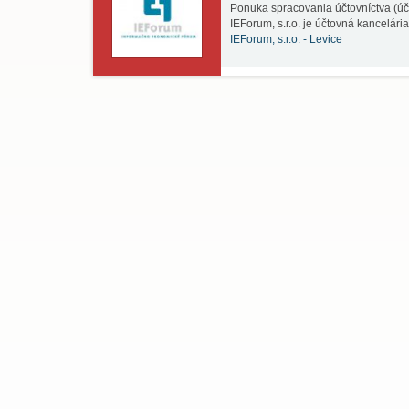
Ponuka spracovania účtovníctva (úč
IEForum, s.r.o. je účtovná kancelári
IEForum, s.r.o. -
Levice