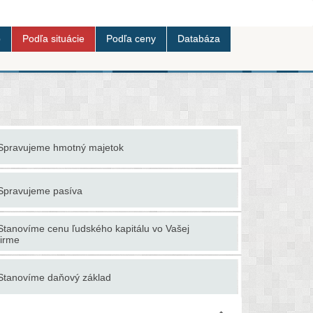
b
Podľa situácie
Podľa ceny
Databáza
Spravujeme hmotný majetok
Stanovíme 
Spravujeme pasíva
Stanovujem
Stanovíme cenu ľudského kapitálu vo Vašej
Táto spoloč
firme
audítorom
Stanovíme daňový základ
Účtujeme 