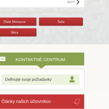
Zlaté Moravce
Šaľa
Nitra
KONTAKTNÉ CENTRUM
Definujte svoje požiadavky
Články našich účtovníkov