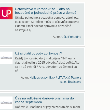
Účtovníctvo v koronakríze – ako na
bezpečnú a jednoduchú prácu z domu?
Účtujte pohodlne z bezpečia domova, zdroj foto:
pexels.com Konečne môžu aj účtovníci pracovať
z domu. Stačí poznať správne a bezpečné
nástroje a aj…
Autor:
ÚčtujPohodlne
Už si platil odvody zo živnosti?
Každý živnostník, ktorý mal príjem 4944 eur a
viac, platí od júla 2015 odvody. A dosť veľké. Ako
sa im dá vyhnúť? Áno, odvodom zo živnosti sa
dá…
Autor:
Najlepsiuctovnik.sk / LITVÁK & Patners
s.r.o., Bratislava
Čas na odložené daňové priznania do
konca septembra
Daňovníci, ktorí mali príjmy zo zahraničia si mohli