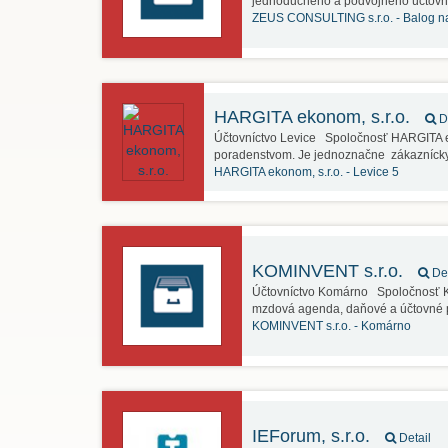
jednoduchého a podvojného účtovn
ZEUS CONSULTING s.r.o. -
Balog n
HARGITA ekonom, s.r.o.
De
Účtovníctvo Levice Spoločnosť HARGITA e
poradenstvom. Je jednoznačne zákazníck
HARGITA ekonom, s.r.o. -
Levice 5
KOMINVENT s.r.o.
Det
Účtovníctvo Komárno Spoločnosť KO
mzdová agenda, daňové a účtovné p
KOMINVENT s.r.o. -
Komárno
IEForum, s.r.o.
Detail