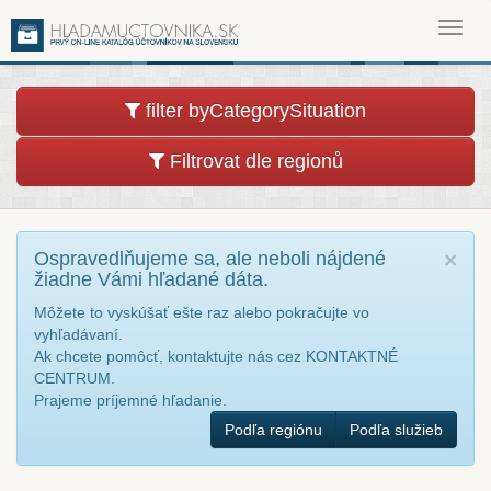
Toggl
navig
filter byCategorySituation
Filtrovat dle regionů
Ospravedlňujeme sa, ale neboli nájdené
×
žiadne Vámi hľadané dáta.
Môžete to vyskúšať ešte raz alebo pokračujte vo
vyhľadávaní.
Ak chcete pomôcť, kontaktujte nás cez KONTAKTNÉ
CENTRUM.
Prajeme príjemné hľadanie.
Podľa regiónu
Podľa služieb