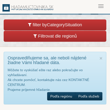
Toggl
navig
filter byCategorySituation
Filtrovat dle regionů
Ospravedlňujeme sa, ale neboli nájdené
×
žiadne Vámi hľadané dáta.
Môžete to vyskúšať ešte raz alebo pokračujte vo
vyhľadávaní.
Ak chcete pomôcť, kontaktujte nás cez KONTAKTNÉ
CENTRUM.
Prajeme príjemné hľadanie.
Podľa regiónu
Podľa služieb