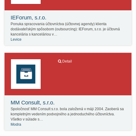
IEForum, s.r.o.
Ponuka spracovania účtovníctva (účtovnej agendy) klienta
dodávateľským spôsobom (outsourcing): IEForum, s.r.o. je účtovná
kancelária s kanceláriou v…
Levice
Detail
MM Consult, s.r.o.
Spoločnosť MM Consult s.r.o. bola založená v máji 2004. Zaoberá sa
kompletným vedením podvojného a jednoduchého účtovníctva.
Všetko v súlade s…
Modra