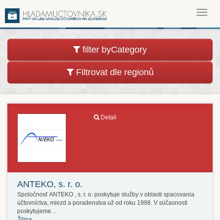
Toggl
navig
filter byCategory
Filtrovat dle regionů
Detail
ANTEKO, s. r. o.
Spoločnosť ANTEKO , s. r. o. poskytuje služby v oblasti spacovania
účtovníctva, miezd a poradenstva už od roku 1998. V súčasnosti
poskytujeme…
Žilina