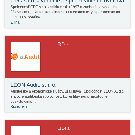
CPG s.r.o. - Vedenie a spracovanie účtovníctva
Spoločnosť CPG s.r.o. vznikla v roku 1997 a zaoberá sa vedením
účtovníctva , inžinierskou činnosťou a ekonomickým poradenstvom.
CPG s.r.o. ponúka…
Žilina
Detail
LEON Audit, s. r. o.
Auditorské a ekonomické služby, Bratislava Spoločnosť LEON Audit,
s. r. o. je audítorská spoločnosť, ktorej hlavnou činnosťou je
poskytovanie…
Bratislava
Detail