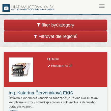
Toggl
navig
filter byCategory
Filtrovat dle regionů
Detail
Propojení se ZF
Ing. Katarína Červenáková EKIS
Účtovno-ekonomická kancelária zabezpečuje už viac ako 10 rokov
komplexné služby v oblasti spracovania účtovníctva a daňového
poradenstva pre…
Levice