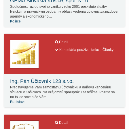
GEMA Slovakia Košice, spol. s r.o.
Spoločnosť uz od svojho vzniku v roku 2001 poskytuje služby
fyzickým a právnickým osobám v oblasti vedenia účtovníctva,mzdovej
agendy a ekonomického…
Košice
Detail
Kancelária používa funkciu Články
Ing. Pán Účtovník 123 s.r.o.
Predstavujeme Vám samostatnú účtovnícku a daňovú kanceláriu
sídliacu v Košiciach. Na vzájomnú spoluprácu sa tešíme. Pozrite sa
na to kto sme a čo Vám…
Bratislava
Detail