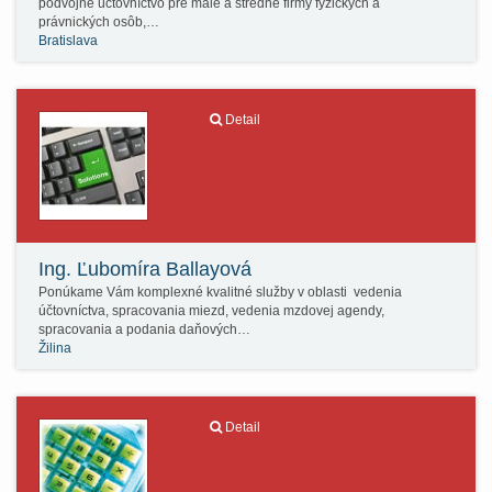
podvojné účtovníctvo pre malé a stredné firmy fyzických a
právnických osôb,…
Bratislava
Detail
Ing. Ľubomíra Ballayová
Ponúkame Vám komplexné kvalitné služby v oblasti vedenia
účtovníctva, spracovania miezd, vedenia mzdovej agendy,
spracovania a podania daňových…
Žilina
Detail