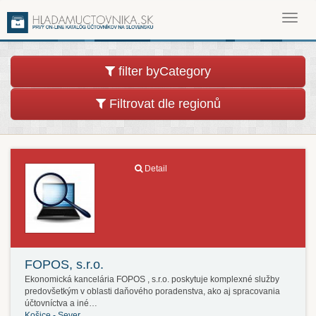
Toggl
navig
filter byCategory
Filtrovat dle regionů
Detail
FOPOS, s.r.o.
Ekonomická kancelária FOPOS , s.r.o. poskytuje komplexné služby
predovšetkým v oblasti daňového poradenstva, ako aj spracovania
účtovníctva a iné…
Košice - Sever