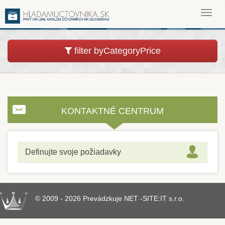
Toggl
navig
filter byCategoryPrice
KONTAKTNÉ CENTRUM
Definujte svoje požiadavky
© 2009 - 2026 Prevádzkuje NET -SITE:IT s.r.o.