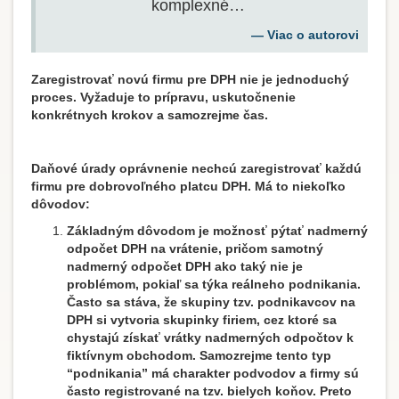
komplexné…
Viac o autorovi
Zaregistrovať novú firmu pre DPH nie je jednoduchý
proces. Vyžaduje to prípravu, uskutočnenie
konkrétnych krokov a samozrejme čas.
Daňové úrady oprávnenie nechcú zaregistrovať každú
firmu pre dobrovoľného platcu DPH. Má to niekoľko
dôvodov:
Základným dôvodom je možnosť pýtať nadmerný
odpočet DPH na vrátenie, pričom samotný
nadmerný odpočet DPH ako taký nie je
problémom, pokiaľ sa týka reálneho podnikania.
Často sa stáva, že skupiny tzv. podnikavcov na
DPH si vytvoria skupinky firiem, cez ktoré sa
chystajú získať vrátky nadmerných odpočtov k
fiktívnym obchodom. Samozrejme tento typ
“podnikania” má charakter podvodov a firmy sú
často registrované na tzv. bielych koňov. Preto