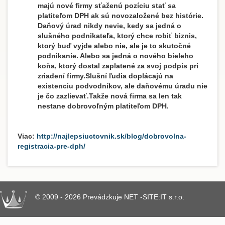
majú nové firmy sťaženú pozíciu stať sa
platiteľom DPH ak sú novozaložené bez histórie.
Daňový úrad nikdy nevie, kedy sa jedná o
slušného podnikateľa, ktorý chce robiť biznis,
ktorý buď vyjde alebo nie, ale je to skutočné
podnikanie. Alebo sa jedná o nového bieleho
koňa, ktorý dostal zaplatené za svoj podpis pri
zriadení firmy.Slušní ľudia doplácajú na
existenciu podvodníkov, ale daňovému úradu nie
je čo zazlievať.Takže nová firma sa len tak
nestane dobrovoľným platiteľom DPH.
Viac:
http://najlepsiuctovnik.sk/blog/dobrovolna-
registracia-pre-dph/
© 2009 - 2026 Prevádzkuje NET -SITE:IT s.r.o.