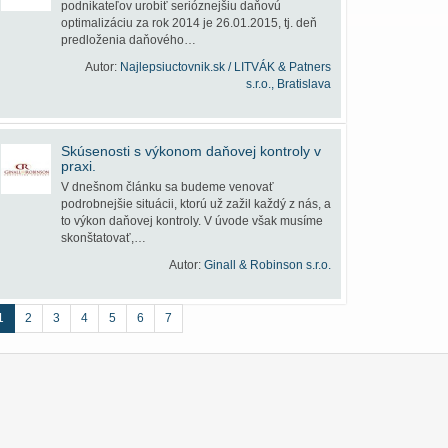
podnikateľov urobiť serióznejšiu daňovú
optimalizáciu za rok 2014 je 26.01.2015, tj. deň
predloženia daňového…
Autor:
Najlepsiuctovnik.sk / LITVÁK & Patners
s.r.o., Bratislava
Skúsenosti s výkonom daňovej kontroly v
praxi.
V dnešnom článku sa budeme venovať
podrobnejšie situácii, ktorú už zažil každý z nás, a
to výkon daňovej kontroly. V úvode však musíme
skonštatovať,…
Autor:
Ginall & Robinson s.r.o.
1
2
3
4
5
6
7