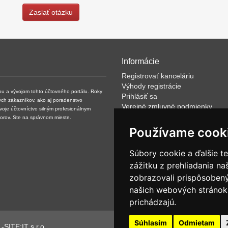
Zaslať otázku
Informácie
Registrovať kanceláriu
Výhody registrácie
kou a vývojom tohto účtovného portálu. Roky
Prihlásiť sa
ých zákazníkov, ako aj poradenstvo
Verejné zmluvné podmienky
svoje účtovníctvo silným profesionálnym
Klientské podmienky prevádzkov
torov. Ste na správnom mieste.
VOP
Používame cook
FAQ
Články
Súbory cookie a ďalšie t
Rýchle vyhľadávanie
zážitku z prehliadania n
Partneri
zobrazovali prispôsobený
Ponuka pre mediálne agentúry
O spoločnosti NET -SITE:IT s.r.o
našich webových stránok 
prichádzajú.
Súhlasím
Odmietam
SITE:IT s.r.o.