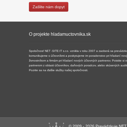
Zašlite nám dopyt
O projekte hladamuctovnika.sk
Spoločnosť NET -SITE:IT s.r.o. vznikla v roku 2007 a ​​zaoberá sa prevádz
komunikujeme s účtovníkmi a poskytujeme im poradenstvo pri hľadaní nov
živnostníkom a firmám pri hľadaní nových účtovných partnerov. Poistite si 
partnerom z oblasti účtovníkov, daňových poradcov, alebo skúsených audi
Pozrite sa na ďalšie služby našej spoločnosti.
© 2009 - 2026 Prevádzkuje NET -