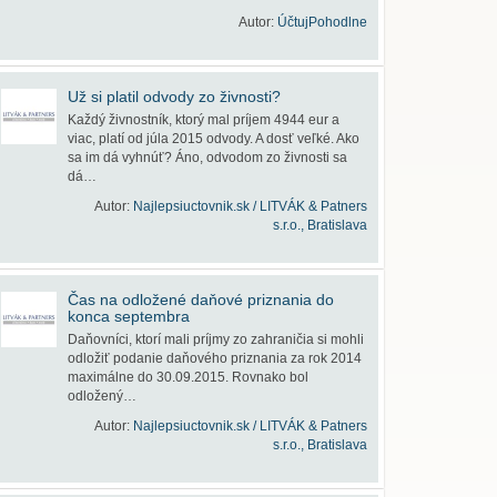
Autor:
ÚčtujPohodlne
Už si platil odvody zo živnosti?
Každý živnostník, ktorý mal príjem 4944 eur a
viac, platí od júla 2015 odvody. A dosť veľké. Ako
sa im dá vyhnúť? Áno, odvodom zo živnosti sa
dá…
Autor:
Najlepsiuctovnik.sk / LITVÁK & Patners
s.r.o., Bratislava
Čas na odložené daňové priznania do
konca septembra
Daňovníci, ktorí mali príjmy zo zahraničia si mohli
odložiť podanie daňového priznania za rok 2014
maximálne do 30.09.2015. Rovnako bol
odložený…
Autor:
Najlepsiuctovnik.sk / LITVÁK & Patners
s.r.o., Bratislava