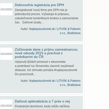
Dobrovoľná registrácia pre DPH
Zaregistrovať novú firmu pre DPH nie je
jednoduchý proces. Vyžaduje to prípravu,
uskutočnenie konkrétnych krokov a samozrejme
čas. Daňové úrady…
Autor:
Najlepsiuctovnik.sk / LITVÁK & Patners
s.r.o., Bratislava
Zúčtovanie dane z príjmu zamestnancov,
nové odvody 2015 a prechod s
podnikaním do ČR
Uplynulý týždeň priniesol v ekonomike
a podnikaní na Slovensku viaceré zaujímavé
diskusie. Ich zhrnutie prináša #najlepsiuctovnik
Do pozornosti…
Autor:
Najlepsiuctovnik.sk / LITVÁK & Patners
s.r.o., Bratislava
Daňová optimalizácia a 7 práv o nej
Posledným termínom, kedy môže väčšina