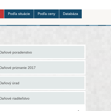
b
Podľa situácie
Podľa ceny
Databáza
Daňové poradenstvo
Ekonomické
Daňové priznanie 2017
Finančné p
Daňový úrad
Granty a d
Daňové riaditeľstvo
Investičné 