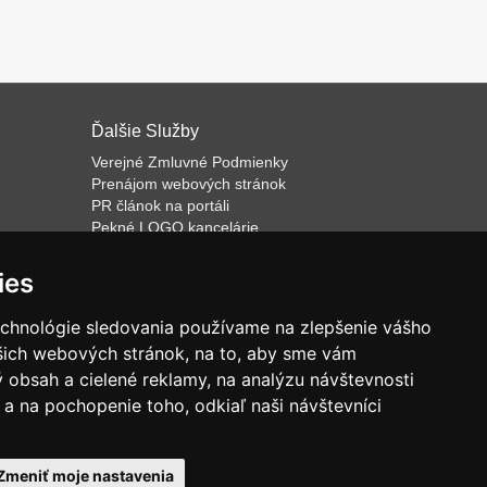
Ďalšie Služby
Verejné Zmluvné Podmienky
Prenájom webových stránok
PR článok na portáli
Pekné LOGO kancelárie
ateľa
Napíšeme odborný text
Školenie predaja
ies
Databázový software k prenájmu
echnológie sledovania používame na zlepšenie vášho
ašich webových stránok, na to, aby sme vám
 obsah a cielené reklamy, na analýzu návštevnosti
.
a na pochopenie toho, odkiaľ naši návštevníci
Zmeniť moje nastavenia