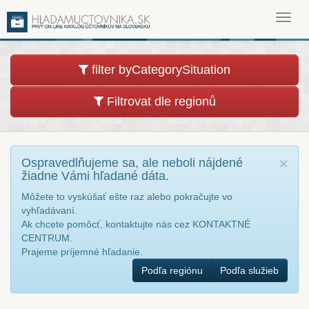
Toggl
navig
filter byCategorySituation
Filtrovat dle regionů
Ospravedlňujeme sa, ale neboli nájdené
×
žiadne Vámi hľadané dáta.
Môžete to vyskúšať ešte raz alebo pokračujte vo
vyhľadávaní.
Ak chcete pomôcť, kontaktujte nás cez KONTAKTNÉ
CENTRUM.
Prajeme príjemné hľadanie.
Podľa regiónu
Podľa služieb