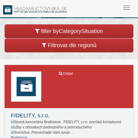
Toggl
navig
filter byCategorySituation
Filtrovat dle regionů
Detail
FIDELITY, s.r.o.
Účtovná kancelária Bratislava FIDELITY, s.r.o. ponúká komplexné
služby v oblastiach podvojného a jednoduchého
účtovníctva. Prenechajte nám svoje…
Bratislava