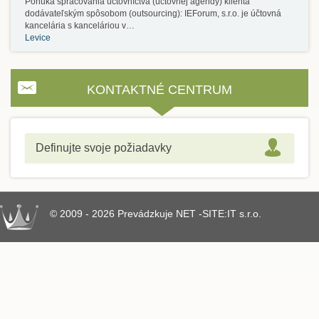
Ponuka spracovania účtovníctva (účtovnej agendy) klienta
dodávateľským spôsobom (outsourcing): IEForum, s.r.o. je účtovná
kancelária s kanceláriou v…
Levice
KONTAKTNÉ CENTRUM
Definujte svoje požiadavky
© 2009 - 2026 Prevádzkuje NET -SITE:IT s.r.o.