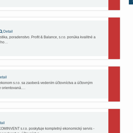
Detail
tika, poradenstvo. Profit & Balance, s.r.o. ponúka kvalitné a
ného…
tail
konom s.r.o. sa zaoberá vedením účtovníctva a účtovným
y orientovaná.…
ail
MINVENT s.r.o. poskytuje kompletný ekonomický servis -