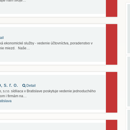
hajte nám svoje…
ail
úká ekonomické služby - vedenie účtovníctva, poradenstvo v
vanie miezd. Naše…
 s. r. o.
Detail
 s.r.o. sídliaca v Bratislave poskytuje vedenie jednoduchého
kom i firmám na…
atislava