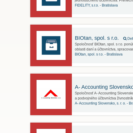
jednoduchého účtovníctva. Prenec
FIDELITY, s.r.o. -
Bratislava
BIOtan, spol. s r.o.
Det
Spoločnosť BIOtan, spol. s r.o. pon
oblasti daní a účtovníctva, spraco
BIOtan, spol. s r.o. -
Bratislava
A- Accounting Slovensko,
Spoločnosť A- Accounting Slovensko,
a podvojného účtovníctva živnostní
A- Accounting Slovensko, s. r. o. -
Br