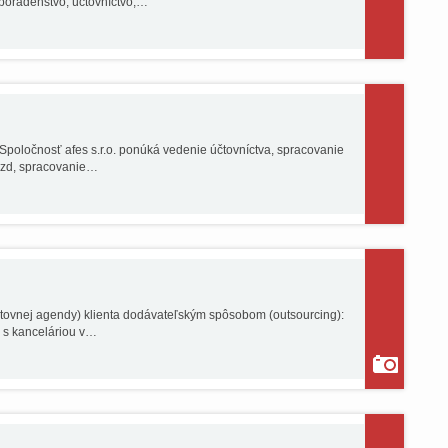
oradenstvo, účtovníctvo,…
Spoločnosť afes s.r.o. ponúká vedenie účtovníctva, spracovanie
ezd, spracovanie…
tovnej agendy) klienta dodávateľským spôsobom (outsourcing):
a s kanceláriou v…