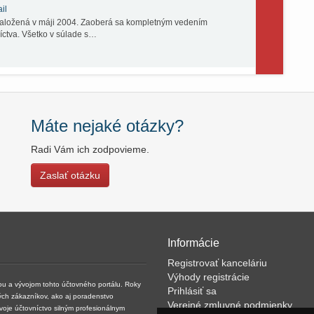
il
 založená v máji 2004. Zaoberá sa kompletným vedením
ctva. Všetko v súlade s…
Máte nejaké otázky?
Radi Vám ich zodpovieme.
Zaslať otázku
Informácie
Registrovať kanceláriu
Výhody registrácie
kou a vývojom tohto účtovného portálu. Roky
Prihlásiť sa
ých zákazníkov, ako aj poradenstvo
Verejné zmluvné podmienky
svoje účtovníctvo silným profesionálnym