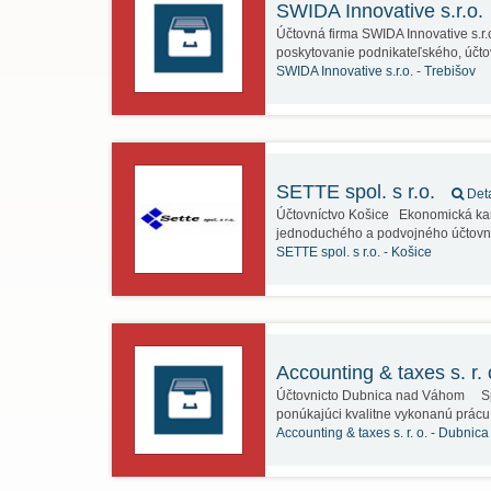
SWIDA Innovative s.r.o.
Účtovná firma SWIDA Innovative s.r
poskytovanie podnikateľského, úč
SWIDA Innovative s.r.o. -
Trebišov
SETTE spol. s r.o.
Deta
Účtovníctvo Košice Ekonomická kanc
jednoduchého a podvojného účtovní
SETTE spol. s r.o. -
Košice
Accounting & taxes s. r.
Účtovnicto Dubnica nad Váhom Spolo
ponúkajúci kvalitne vykonanú prácu
Accounting & taxes s. r. o. -
Dubnica