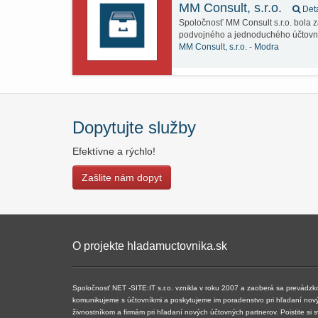
MM Consult, s.r.o.
Deta
Spoločnosť MM Consult s.r.o. bola
podvojného a jednoduchého účtovní
MM Consult, s.r.o. -
Modra
Dopytujte služby
Efektívne a rýchlo!
Zašlite nám dopyt
O projekte hladamuctovnika.sk
Spoločnosť NET -SITE:IT s.r.o. vznikla v roku 2007 a ​​zaoberá sa prevádz
komunikujeme s účtovníkmi a poskytujeme im poradenstvo pri hľadaní nov
živnostníkom a firmám pri hľadaní nových účtovných partnerov. Poistite si 