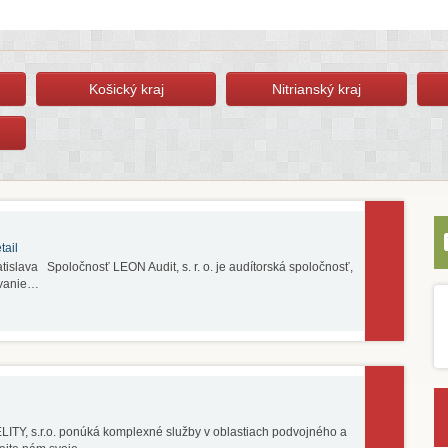
Košický kraj
Nitrianský kraj
tail
tislava Spoločnosť LEON Audit, s. r. o. je audítorská spoločnosť,
ovanie…
LITY, s.r.o. ponúká komplexné služby v oblastiach podvojného a