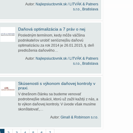
Autor:
Najlepsiuctovnik.sk / LITVÁK & Patners
s.r.o., Bratislava
Daňová optimalizácia a 7 práv o nej
Posledným termínom, kedy môže väčšina
podnikateľov urobiť serióznejšiu daňovú
optimalizáciu za rok 2014 je 26.01.2015, tj. deň
predloženia daňového…
Autor:
Najlepsiuctovnik.sk / LITVÁK & Patners
s.r.o., Bratislava
Skúsenosti s výkonom daňovej kontroly v
praxi.
V dnešnom článku sa budeme venovať
podrobnejšie situácii, ktorú už zažil každý z nás, a
to výkon daňovej kontroly. V úvode však musíme
skonštatovať,…
Autor:
Ginall & Robinson s.r.o.