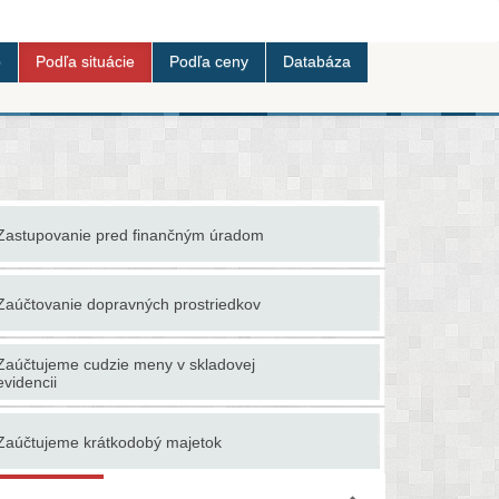
b
Podľa situácie
Podľa ceny
Databáza
Zastupovanie pred finančným úradom
Zavádzanie
Zistíme hr
Zaúčtovanie dopravných prostriedkov
možností
Zaúčtujeme cudzie meny v skladovej
Zlepšenie p
evidencii
Zaúčtujeme krátkodobý majetok
Zložíme za