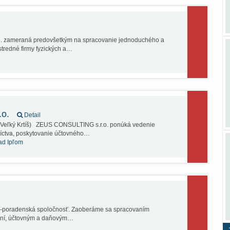
o. zameraná predovšetkým na spracovanie jednoduchého a
stredné firmy fyzických a…
.o.
Detail
s Veľký Krtíš) ZEUS CONSULTING s.r.o. ponúká vedenie
íctva, poskytovanie účtovného…
ad Ipľom
no-poradenská spoločnosť. Zaoberáme sa spracovaním
naní, účtovným a daňovým…