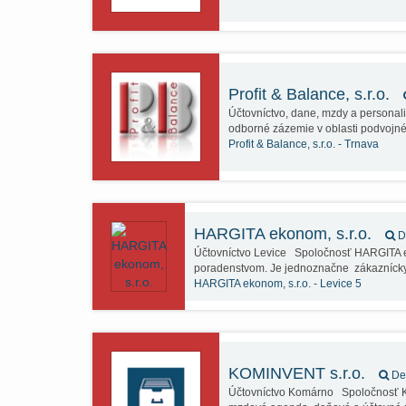
Profit & Balance, s.r.o.
Účtovníctvo, dane, mzdy a personalis
odborné zázemie v oblasti podvoj
Profit & Balance, s.r.o. -
Trnava
HARGITA ekonom, s.r.o.
De
Účtovníctvo Levice Spoločnosť HARGITA e
poradenstvom. Je jednoznačne zákazníck
HARGITA ekonom, s.r.o. -
Levice 5
KOMINVENT s.r.o.
Det
Účtovníctvo Komárno Spoločnosť KO