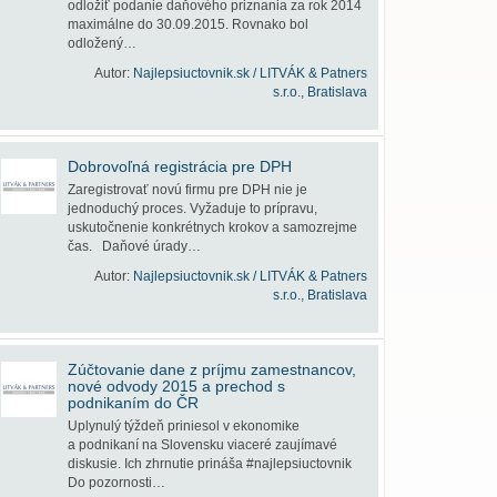
odložiť podanie daňového priznania za rok 2014
maximálne do 30.09.2015. Rovnako bol
odložený…
Autor:
Najlepsiuctovnik.sk / LITVÁK & Patners
s.r.o., Bratislava
Dobrovoľná registrácia pre DPH
Zaregistrovať novú firmu pre DPH nie je
jednoduchý proces. Vyžaduje to prípravu,
uskutočnenie konkrétnych krokov a samozrejme
čas. Daňové úrady…
Autor:
Najlepsiuctovnik.sk / LITVÁK & Patners
s.r.o., Bratislava
Zúčtovanie dane z príjmu zamestnancov,
nové odvody 2015 a prechod s
podnikaním do ČR
Uplynulý týždeň priniesol v ekonomike
a podnikaní na Slovensku viaceré zaujímavé
diskusie. Ich zhrnutie prináša #najlepsiuctovnik
Do pozornosti…