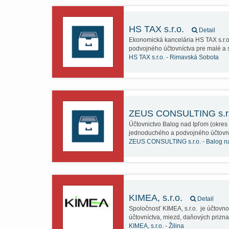
HS TAX s.r.o.
Detail
Ekonomická kancelária HS TAX s.r.
podvojného účtovníctva pre malé a 
HS TAX s.r.o. -
Rimavská Sobota
ZEUS CONSULTING s.r
Účtovnictvo Balog nad Ipľom (okre
jednoduchého a podvojného účtovn
ZEUS CONSULTING s.r.o. -
Balog n
KIMEA, s.r.o.
Detail
Spoločnosť KIMEA, s.r.o. je účtov
účtovníctva, miezd, daňových priz
KIMEA, s.r.o. -
Žilina