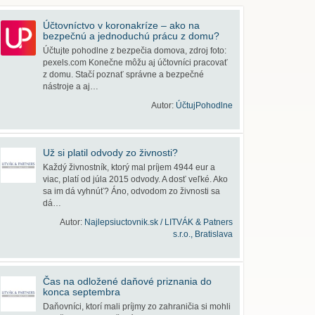
Účtovníctvo v koronakríze – ako na
bezpečnú a jednoduchú prácu z domu?
Účtujte pohodlne z bezpečia domova, zdroj foto:
pexels.com Konečne môžu aj účtovníci pracovať
z domu. Stačí poznať správne a bezpečné
nástroje a aj…
Autor:
ÚčtujPohodlne
Už si platil odvody zo živnosti?
Každý živnostník, ktorý mal príjem 4944 eur a
viac, platí od júla 2015 odvody. A dosť veľké. Ako
sa im dá vyhnúť? Áno, odvodom zo živnosti sa
dá…
Autor:
Najlepsiuctovnik.sk / LITVÁK & Patners
s.r.o., Bratislava
Čas na odložené daňové priznania do
konca septembra
Daňovníci, ktorí mali príjmy zo zahraničia si mohli