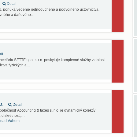
Detail
.o. ponúká vedenie jednoduchého a podvojného účtovníctva,
tovného a daňového…
il
elária SETTE spol. s r.o. poskytuje komplexné služby v oblasti:
ctva fyzických a…
 o.
Detail
čnosť Accounting & taxes s. r. o. je dynamický kolektív
, diskrétnosť,…
 nad Váhom