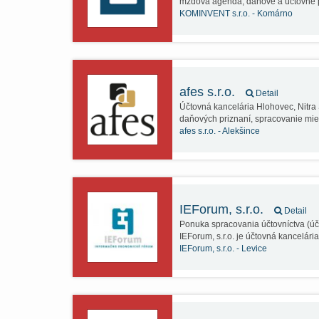
mzdová agenda, daňové a účtovné p
KOMINVENT s.r.o. -
Komárno
afes s.r.o.
Detail
Účtovná kancelária Hlohovec, Nitra 
daňových priznaní, spracovanie mi
afes s.r.o. -
Alekšince
IEForum, s.r.o.
Detail
Ponuka spracovania účtovníctva (úč
IEForum, s.r.o. je účtovná kancelári
IEForum, s.r.o. -
Levice