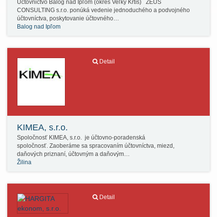
Účtovnictvo Balog nad Ipľom (okres Veľký Krtíš) ZEUS
CONSULTING s.r.o. ponúká vedenie jednoduchého a podvojného
účtovníctva, poskytovanie účtovného…
Balog nad Ipľom
Detail
KIMEA, s.r.o.
Spoločnosť KIMEA, s.r.o. je účtovno-poradenská
spoločnosť. Zaoberáme sa spracovaním účtovníctva, miezd,
daňových priznaní, účtovným a daňovým…
Žilina
Detail