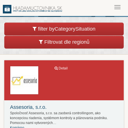
Toggl
navig
filter byCategorySituation
Filtrovat dle regionů
Detail
Assesoria, s.r.o.
Spoločnosť Assesoria, s.r.o. sa zaoberá controllingom, ako
koncepciou riadenia, systémom kontroly a plánovania podniku.
Pomocou nami vytvorených…
Komárno