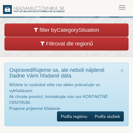
Toggl
navig
filter byCategorySituation
Filtrovat dle regionů
Ospravedlňujeme sa, ale neboli nájdené
×
žiadne Vámi hľadané dáta.
Môžete to vyskúšať ešte raz alebo pokračujte vo
vyhľadávaní.
Ak chcete pomôcť, kontaktujte nás cez KONTAKTNÉ
CENTRUM.
Prajeme príjemné hľadanie.
Podľa regiónu
Podľa služieb