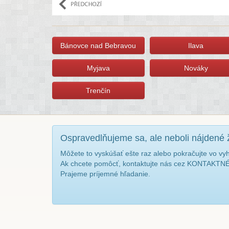
Bánovce nad Bebravou
Ilava
Myjava
Nováky
Trenčín
Ospravedlňujeme sa, ale neboli nájdené 
Môžete to vyskúšať ešte raz alebo pokračujte vo vy
Ak chcete pomôcť, kontaktujte nás cez KONTAKT
Prajeme príjemné hľadanie.