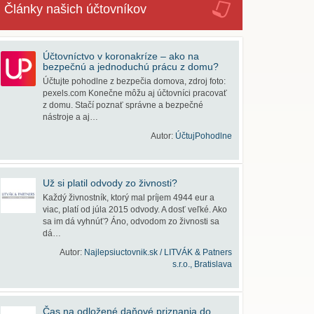
Články našich účtovníkov
Účtovníctvo v koronakríze – ako na
bezpečnú a jednoduchú prácu z domu?
Účtujte pohodlne z bezpečia domova, zdroj foto:
pexels.com Konečne môžu aj účtovníci pracovať
z domu. Stačí poznať správne a bezpečné
nástroje a aj…
Autor:
ÚčtujPohodlne
Už si platil odvody zo živnosti?
Každý živnostník, ktorý mal príjem 4944 eur a
viac, platí od júla 2015 odvody. A dosť veľké. Ako
sa im dá vyhnúť? Áno, odvodom zo živnosti sa
dá…
Autor:
Najlepsiuctovnik.sk / LITVÁK & Patners
s.r.o., Bratislava
Čas na odložené daňové priznania do