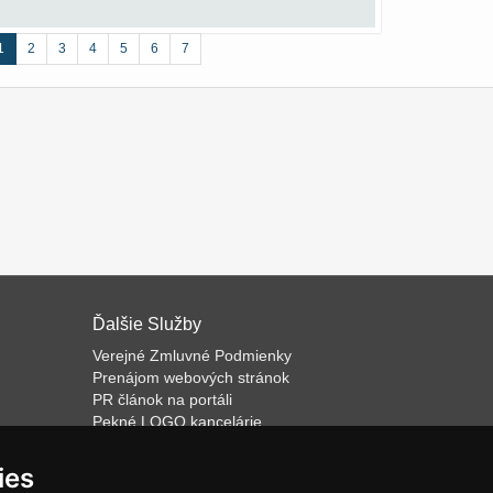
1
2
3
4
5
6
7
Ďalšie Služby
Verejné Zmluvné Podmienky
Prenájom webových stránok
PR článok na portáli
Pekné LOGO kancelárie
ateľa
Napíšeme odborný text
Školenie predaja
ies
Databázový software k prenájmu