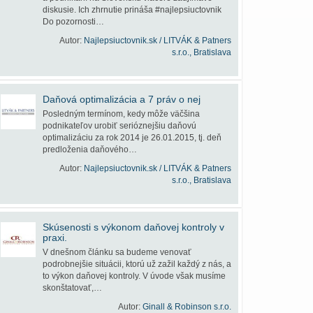
diskusie. Ich zhrnutie prináša #najlepsiuctovnik
Do pozornosti…
Autor:
Najlepsiuctovnik.sk / LITVÁK & Patners
s.r.o., Bratislava
Daňová optimalizácia a 7 práv o nej
Posledným termínom, kedy môže väčšina
podnikateľov urobiť serióznejšiu daňovú
optimalizáciu za rok 2014 je 26.01.2015, tj. deň
predloženia daňového…
Autor:
Najlepsiuctovnik.sk / LITVÁK & Patners
s.r.o., Bratislava
Skúsenosti s výkonom daňovej kontroly v
praxi.
V dnešnom článku sa budeme venovať
podrobnejšie situácii, ktorú už zažil každý z nás, a
to výkon daňovej kontroly. V úvode však musíme
skonštatovať,…
Autor:
Ginall & Robinson s.r.o.