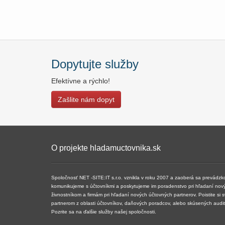
Dopytujte služby
Efektívne a rýchlo!
Zašlite nám dopyt
O projekte hladamuctovnika.sk
Spoločnosť NET -SITE:IT s.r.o. vznikla v roku 2007 a ​​zaoberá sa prevádz
komunikujeme s účtovníkmi a poskytujeme im poradenstvo pri hľadaní nov
živnostníkom a firmám pri hľadaní nových účtovných partnerov. Poistite si 
partnerom z oblasti účtovníkov, daňových poradcov, alebo skúsených audi
Pozrite sa na ďalšie služby našej spoločnosti.