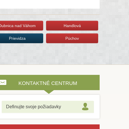
Dubnica nad Váhom
Handlová
Prievidza
Púchov
KONTAKTNÉ CENTRUM
Definujte svoje požiadavky