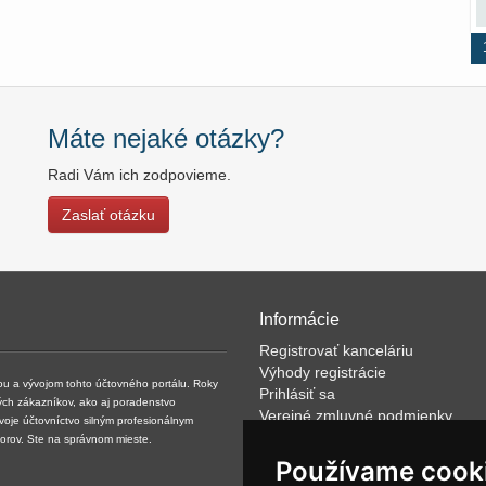
Máte nejaké otázky?
Radi Vám ich zodpovieme.
Zaslať otázku
Informácie
Registrovať kanceláriu
Výhody registrácie
kou a vývojom tohto účtovného portálu. Roky
Prihlásiť sa
ých zákazníkov, ako aj poradenstvo
Verejné zmluvné podmienky
svoje účtovníctvo silným profesionálnym
Klientské podmienky prevádzkov
torov. Ste na správnom mieste.
VOP
Používame cook
FAQ