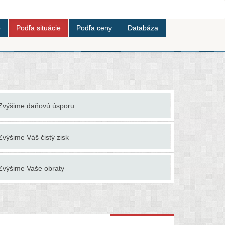
b
Podľa situácie
Podľa ceny
Databáza
Zvýšime daňovú úsporu
Zvýšime Váš čistý zisk
Zvýšime Vaše obraty