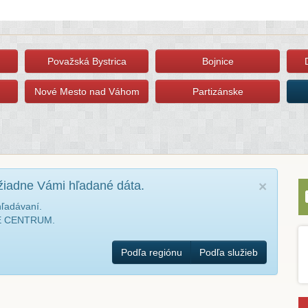
Považská Bystrica
Bojnice
Nové Mesto nad Váhom
Partizánske
žiadne Vámi hľadané dáta.
×
hľadávaní.
NÉ CENTRUM.
Podľa regiónu
Podľa služieb