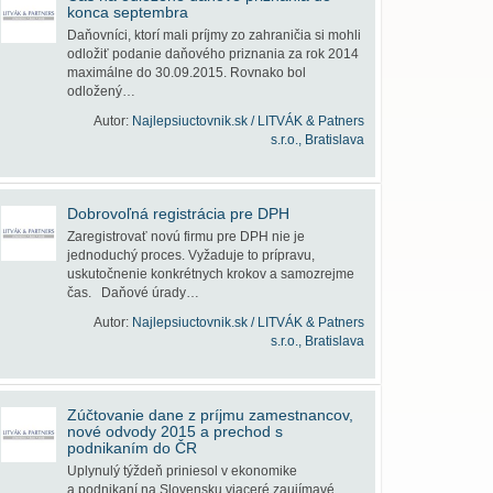
konca septembra
Daňovníci, ktorí mali príjmy zo zahraničia si mohli
odložiť podanie daňového priznania za rok 2014
maximálne do 30.09.2015. Rovnako bol
odložený…
Autor:
Najlepsiuctovnik.sk / LITVÁK & Patners
s.r.o., Bratislava
Dobrovoľná registrácia pre DPH
Zaregistrovať novú firmu pre DPH nie je
jednoduchý proces. Vyžaduje to prípravu,
uskutočnenie konkrétnych krokov a samozrejme
čas. Daňové úrady…
Autor:
Najlepsiuctovnik.sk / LITVÁK & Patners
s.r.o., Bratislava
Zúčtovanie dane z príjmu zamestnancov,
nové odvody 2015 a prechod s
podnikaním do ČR
Uplynulý týždeň priniesol v ekonomike
a podnikaní na Slovensku viaceré zaujímavé