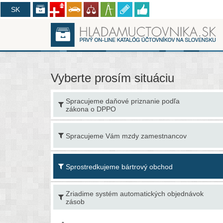
CZ
SK
Vyberte prosím situáciu
Spracujeme daňové priznanie podľa
ka
zákona o DPPO
Spracujeme Vám mzdy zamestnancov
Sprostredkujeme bártrový obchod
Zriadime systém automatických objednávok
zásob