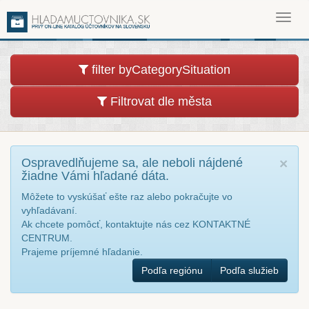
Toggl
navig
filter byCategorySituation
Filtrovat dle města
Ospravedlňujeme sa, ale neboli nájdené
×
žiadne Vámi hľadané dáta.
Môžete to vyskúšať ešte raz alebo pokračujte vo
vyhľadávaní.
Ak chcete pomôcť, kontaktujte nás cez KONTAKTNÉ
CENTRUM.
Prajeme príjemné hľadanie.
Podľa regiónu
Podľa služieb