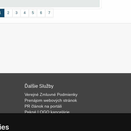
1
2
3
4
5
6
7
Ďalšie Služby
Verejné Zmluvné Podmienky
Prenájom webových stránok
PR článok na portáli
Pekné LOGO kancelárie
ateľa
Napíšeme odborný text
Školenie predaja
ies
Databázový software k prenájmu