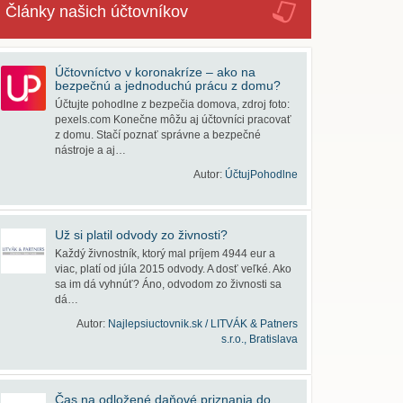
Články našich účtovníkov
Účtovníctvo v koronakríze – ako na
bezpečnú a jednoduchú prácu z domu?
Účtujte pohodlne z bezpečia domova, zdroj foto:
pexels.com Konečne môžu aj účtovníci pracovať
z domu. Stačí poznať správne a bezpečné
nástroje a aj…
Autor:
ÚčtujPohodlne
Už si platil odvody zo živnosti?
Každý živnostník, ktorý mal príjem 4944 eur a
viac, platí od júla 2015 odvody. A dosť veľké. Ako
sa im dá vyhnúť? Áno, odvodom zo živnosti sa
dá…
Autor:
Najlepsiuctovnik.sk / LITVÁK & Patners
s.r.o., Bratislava
Čas na odložené daňové priznania do