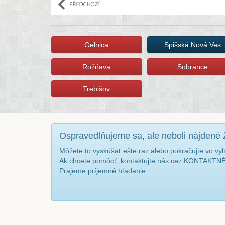
Gelnica
Spišská Nová Ves
Rožňava
Sobrance
Trebišov
Ospravedlňujeme sa, ale neboli nájdené 
Môžete to vyskúšať ešte raz alebo pokračujte vo vy
Ak chcete pomôcť, kontaktujte nás cez KONTAKT
Prajeme príjemné hľadanie.