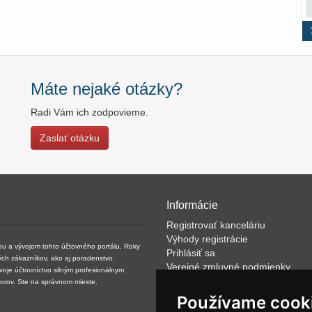
Máte nejaké otázky?
Radi Vám ich zodpovieme.
Zaslať otázku
Informácie
Registrovať kanceláriu
Výhody registrácie
kou a vývojom tohto účtovného portálu. Roky
Prihlásiť sa
ých zákazníkov, ako aj poradenstvo
Verejné zmluvné podmienky
svoje účtovníctvo silným profesionálnym
Klientské podmienky prevádzkov
torov. Ste na správnom mieste.
VOP
Používame cook
FAQ