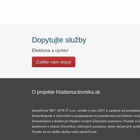
Dopytujte služby
Efektívne a rýchlo!
Zašlite nám dopyt
O projekte hladamuctovnika.sk
Spoločnosť NET -SITE:IT s.r.o. vznikla v roku 2007 a ​​zaoberá sa prevádz
komunikujeme s účtovníkmi a poskytujeme im poradenstvo pri hľadaní nov
živnostníkom a firmám pri hľadaní nových účtovných partnerov. Poistite si 
partnerom z oblasti účtovníkov, daňových poradcov, alebo skúsených audi
Pozrite sa na ďalšie služby našej spoločnosti.