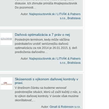
diskusie. Ich zhrnutie prináša #najlepsiuctovnik
Do pozornosti…
Autor:
Najlepsiuctovnik.sk / LITVÁK & Patners
s.r.o., Bratislava
Daňová optimalizácia a 7 práv o nej
Posledným termínom, kedy môže väčšina
podnikateľov urobiť serióznejšiu daňovú
optimalizáciu za rok 2014 je 26.01.2015, tj. deň
predloženia daňového…
Autor:
Najlepsiuctovnik.sk / LITVÁK & Patners
s.r.o., Bratislava
Skúsenosti s výkonom daňovej kontroly v
praxi.
V dnešnom článku sa budeme venovať
podrobnejšie situácii, ktorú už zažil každý z nás, a
to výkon daňovej kontroly. V úvode však musíme
skonštatovať,…
Autor:
Ginall & Robinson s.r.o.