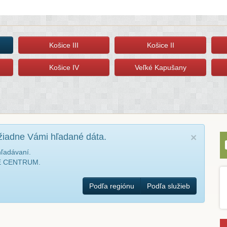
Košice III
Košice II
Košice IV
Veľké Kapušany
žiadne Vámi hľadané dáta.
×
hľadávaní.
NÉ CENTRUM.
Podľa regiónu
Podľa služieb