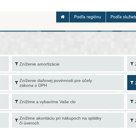
Podľa regiónu
Podľa služie
Zníženie amortizácie
Zníženie daňovej povinnosti pre účely
zákona o DPH
Znížime a vybavíme Vaše clo
Znížime akontáciu pri nákupoch na splátky
či úveroch