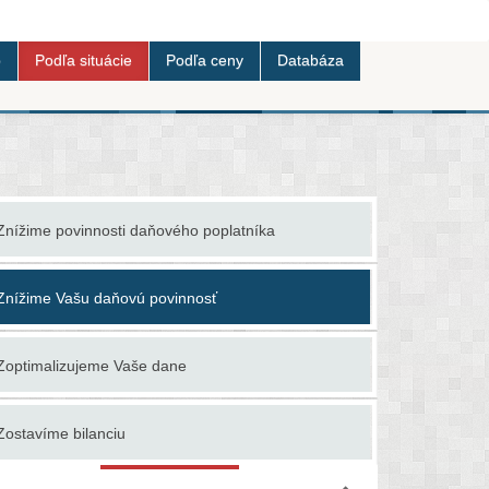
b
Podľa situácie
Podľa ceny
Databáza
Spracujeme
Znížime povinnosti daňového poplatníka
zákona o 
Znížime Vašu daňovú povinnosť
Spracujem
Zoptimalizujeme Vaše dane
Sprostredk
Zriadime s
Zostavíme bilanciu
zásob