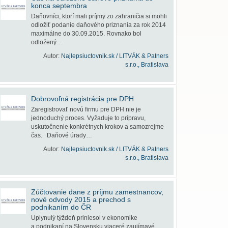
konca septembra
Daňovníci, ktorí mali príjmy zo zahraničia si mohli
odložiť podanie daňového priznania za rok 2014
maximálne do 30.09.2015. Rovnako bol
odložený…
Autor:
Najlepsiuctovnik.sk / LITVÁK & Patners
s.r.o., Bratislava
Dobrovoľná registrácia pre DPH
Zaregistrovať novú firmu pre DPH nie je
jednoduchý proces. Vyžaduje to prípravu,
uskutočnenie konkrétnych krokov a samozrejme
čas. Daňové úrady…
Autor:
Najlepsiuctovnik.sk / LITVÁK & Patners
s.r.o., Bratislava
Zúčtovanie dane z príjmu zamestnancov,
nové odvody 2015 a prechod s
podnikaním do ČR
Uplynulý týždeň priniesol v ekonomike
a podnikaní na Slovensku viaceré zaujímavé