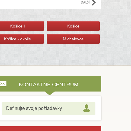
Košice I
Košice
Košice - okolie
Michalovce
KONTAKTNÉ CENTRUM
Definujte svoje požiadavky