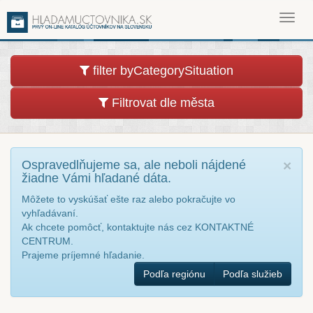
Toggl
navig
filter byCategorySituation
Filtrovat dle města
Ospravedlňujeme sa, ale neboli nájdené
×
žiadne Vámi hľadané dáta.
Môžete to vyskúšať ešte raz alebo pokračujte vo
vyhľadávaní.
Ak chcete pomôcť, kontaktujte nás cez KONTAKTNÉ
CENTRUM.
Prajeme príjemné hľadanie.
Podľa regiónu
Podľa služieb