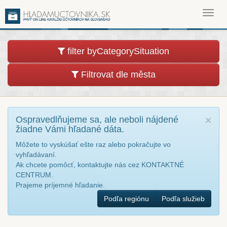
Toggl
navig
filter byCategorySituation
Filtrovat dle města
Ospravedlňujeme sa, ale neboli nájdené
×
žiadne Vámi hľadané dáta.
Môžete to vyskúšať ešte raz alebo pokračujte vo
vyhľadávaní.
Ak chcete pomôcť, kontaktujte nás cez KONTAKTNÉ
CENTRUM.
Prajeme príjemné hľadanie.
Podľa regiónu
Podľa služieb