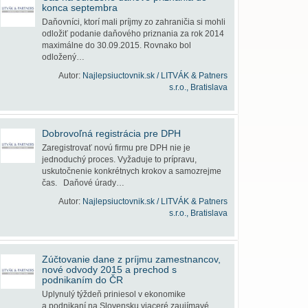
konca septembra
Daňovníci, ktorí mali príjmy zo zahraničia si mohli
odložiť podanie daňového priznania za rok 2014
maximálne do 30.09.2015. Rovnako bol
odložený…
Autor:
Najlepsiuctovnik.sk / LITVÁK & Patners
s.r.o., Bratislava
Dobrovoľná registrácia pre DPH
Zaregistrovať novú firmu pre DPH nie je
jednoduchý proces. Vyžaduje to prípravu,
uskutočnenie konkrétnych krokov a samozrejme
čas. Daňové úrady…
Autor:
Najlepsiuctovnik.sk / LITVÁK & Patners
s.r.o., Bratislava
Zúčtovanie dane z príjmu zamestnancov,
nové odvody 2015 a prechod s
podnikaním do ČR
Uplynulý týždeň priniesol v ekonomike
a podnikaní na Slovensku viaceré zaujímavé