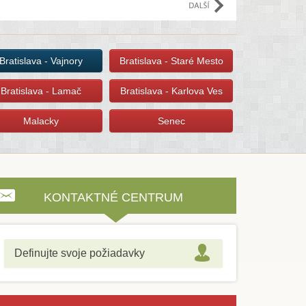
e
Bratislava - Vajnory
Bratislava - Staré Mesto
Bratislava - Lamač
Bratislava - Karlova Ves
Malacky
Senec
KONTAKTNÉ CENTRUM
Definujte svoje požiadavky