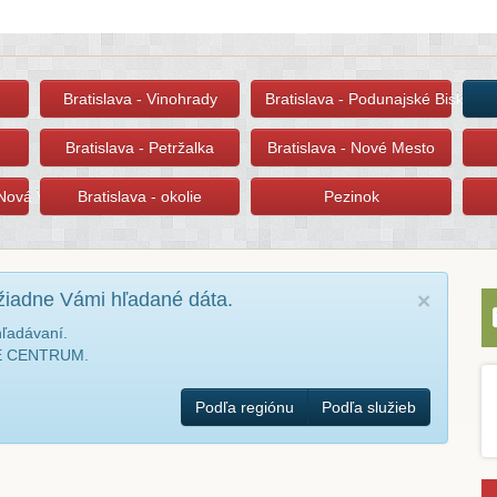
Bratislava - Vinohrady
Bratislava - Podunajské Biskupic
Bratislava - Petržalka
Bratislava - Nové Mesto
 Nová Ves
Bratislava - okolie
Pezinok
žiadne Vámi hľadané dáta.
×
hľadávaní.
NÉ CENTRUM.
Podľa regiónu
Podľa služieb