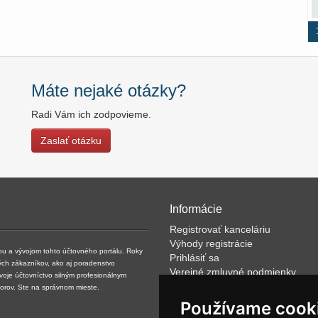
Máte nejaké otázky?
Radi Vám ich zodpovieme.
Zaslať otázku
Informácie
Registrovať kanceláriu
Výhody registrácie
kou a vývojom tohto účtovného portálu. Roky
Prihlásiť sa
ých zákazníkov, ako aj poradenstvo
Verejné zmluvné podmienky
svoje účtovníctvo silným profesionálnym
Klientské podmienky prevádzkov
torov. Ste na správnom mieste.
VOP
Používame cook
FAQ