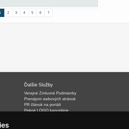
1
2
3
4
5
6
7
Ďalšie Služby
Verejné Zmluvné Podmienky
Prenájom webových stránok
PR článok na portáli
Pekné LOGO kancelárie
ateľa
Napíšeme odborný text
Školenie predaja
ies
Databázový software k prenájmu