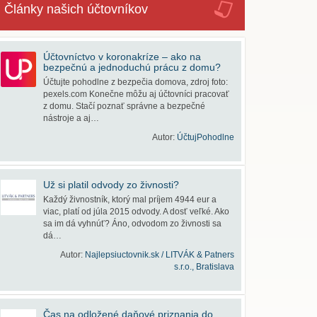
Články našich účtovníkov
Účtovníctvo v koronakríze – ako na
bezpečnú a jednoduchú prácu z domu?
Účtujte pohodlne z bezpečia domova, zdroj foto:
pexels.com Konečne môžu aj účtovníci pracovať
z domu. Stačí poznať správne a bezpečné
nástroje a aj…
Autor:
ÚčtujPohodlne
Už si platil odvody zo živnosti?
Každý živnostník, ktorý mal príjem 4944 eur a
viac, platí od júla 2015 odvody. A dosť veľké. Ako
sa im dá vyhnúť? Áno, odvodom zo živnosti sa
dá…
Autor:
Najlepsiuctovnik.sk / LITVÁK & Patners
s.r.o., Bratislava
Čas na odložené daňové priznania do