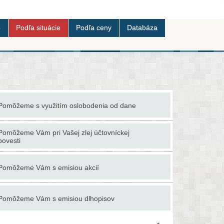
b
Podľa situácie
Podľa ceny
Databáza
Pomôžeme s využitím oslobodenia od dane
Ponúkame co
Pomôžeme Vám pri Vašej zlej účtovníckej
Ponúkame p
povesti
Poradíme a
Pomôžeme Vám s emisiou akcií
faktúry /fak
Pomôžeme Vám s emisiou dlhopisov
Poradíme s