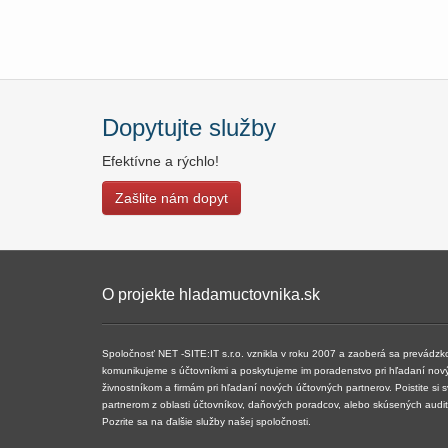
Dopytujte služby
Efektívne a rýchlo!
Zašlite nám dopyt
O projekte hladamuctovnika.sk
Spoločnosť NET -SITE:IT s.r.o. vznikla v roku 2007 a ​​zaoberá sa prevádz
komunikujeme s účtovníkmi a poskytujeme im poradenstvo pri hľadaní nov
živnostníkom a firmám pri hľadaní nových účtovných partnerov. Poistite si 
partnerom z oblasti účtovníkov, daňových poradcov, alebo skúsených audi
Pozrite sa na ďalšie služby našej spoločnosti.