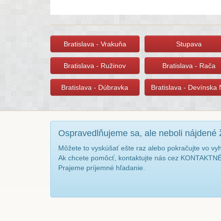
Bratislava - Vrakuňa
Stupava
Bratislava - Ružinov
Bratislava - Rača
Bratislava - Dúbravka
Bratislava - Devínska
Ospravedlňujeme sa, ale neboli nájdené 
Môžete to vyskúšať ešte raz alebo pokračujte vo vy
Ak chcete pomôcť, kontaktujte nás cez KONTAKT
Prajeme príjemné hľadanie.