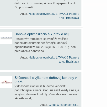
diskusie. Ich zhrnutie prináša #najlepsiuctovnik
Do pozornosti…
Autor:
Najlepsiuctovnik.sk / LITVÁK & Patners
s.r.o., Bratislava
Daňová optimalizácia a 7 práv o nej
Posledným termínom, kedy môže väčšina
podnikateľov urobiť serióznejšiu daňovú
optimalizáciu za rok 2014 je 26.01.2015, tj. deň
predloženia daňového…
Autor:
Najlepsiuctovnik.sk / LITVÁK & Patners
s.r.o., Bratislava
Skúsenosti s výkonom daňovej kontroly v
praxi.
V dnešnom článku sa budeme venovať
podrobnejšie situácii, ktorú už zažil každý z nás, a
to výkon daňovej kontroly. V úvode však musíme
skonštatovať,…
Autor:
Ginall & Robinson s.r.o.