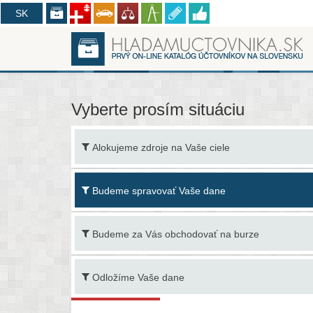
CZ
SK
Vyberte prosím situáciu
Alokujeme zdroje na Vaše ciele
Budeme spravovať Vaše dane
Budeme za Vás obchodovať na burze
Odložíme Vaše dane