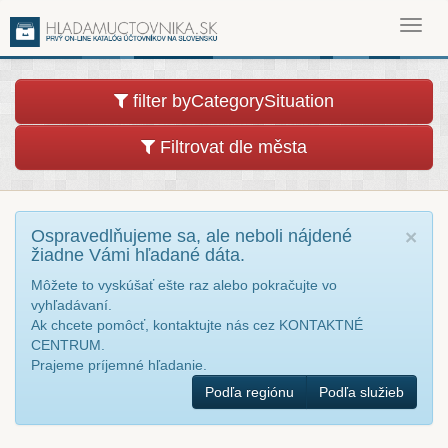
Toggl
navig
filter byCategorySituation
Filtrovat dle města
Ospravedlňujeme sa, ale neboli nájdené
×
žiadne Vámi hľadané dáta.
Môžete to vyskúšať ešte raz alebo pokračujte vo
vyhľadávaní.
Ak chcete pomôcť, kontaktujte nás cez KONTAKTNÉ
CENTRUM.
Prajeme príjemné hľadanie.
Podľa regiónu
Podľa služieb