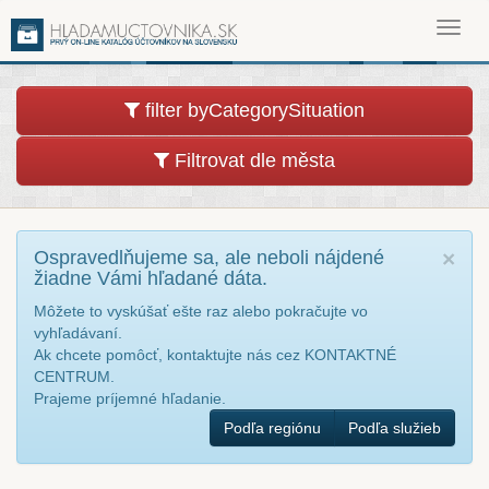
Toggl
navig
filter byCategorySituation
Filtrovat dle města
Ospravedlňujeme sa, ale neboli nájdené
×
žiadne Vámi hľadané dáta.
Môžete to vyskúšať ešte raz alebo pokračujte vo
vyhľadávaní.
Ak chcete pomôcť, kontaktujte nás cez KONTAKTNÉ
CENTRUM.
Prajeme príjemné hľadanie.
Podľa regiónu
Podľa služieb