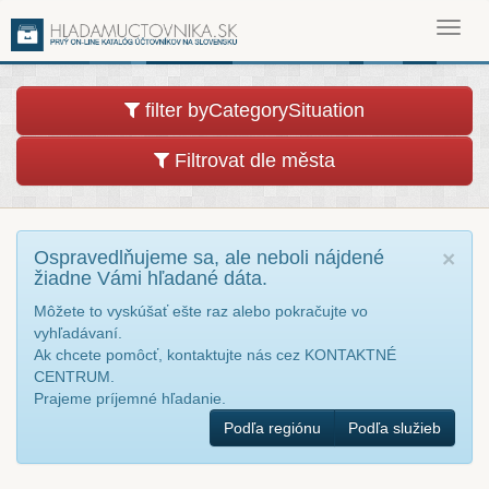
Toggl
navig
filter byCategorySituation
Filtrovat dle města
Ospravedlňujeme sa, ale neboli nájdené
×
žiadne Vámi hľadané dáta.
Môžete to vyskúšať ešte raz alebo pokračujte vo
vyhľadávaní.
Ak chcete pomôcť, kontaktujte nás cez KONTAKTNÉ
CENTRUM.
Prajeme príjemné hľadanie.
Podľa regiónu
Podľa služieb