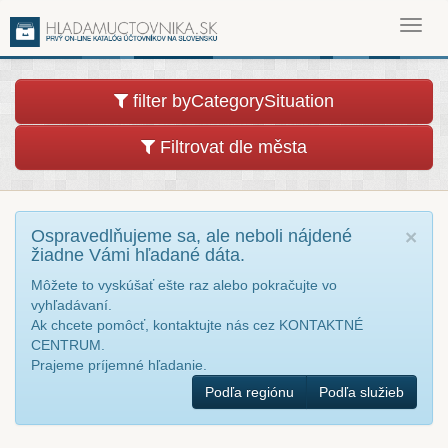
Toggl
navig
filter byCategorySituation
Filtrovat dle města
Ospravedlňujeme sa, ale neboli nájdené
×
žiadne Vámi hľadané dáta.
Môžete to vyskúšať ešte raz alebo pokračujte vo
vyhľadávaní.
Ak chcete pomôcť, kontaktujte nás cez KONTAKTNÉ
CENTRUM.
Prajeme príjemné hľadanie.
Podľa regiónu
Podľa služieb