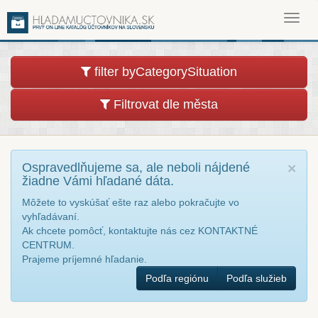
Toggl
navig
filter byCategorySituation
Filtrovat dle města
Ospravedlňujeme sa, ale neboli nájdené
×
žiadne Vámi hľadané dáta.
Môžete to vyskúšať ešte raz alebo pokračujte vo
vyhľadávaní.
Ak chcete pomôcť, kontaktujte nás cez KONTAKTNÉ
CENTRUM.
Prajeme príjemné hľadanie.
Podľa regiónu
Podľa služieb