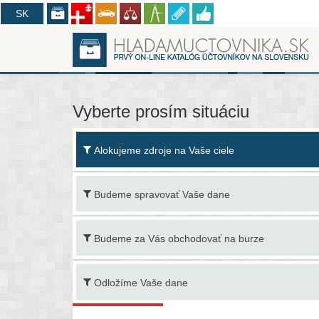
CZ
SK
Vyberte prosím situáciu
Alokujeme zdroje na Vaše ciele
Budeme spravovať Vaše dane
Budeme za Vás obchodovať na burze
Odložíme Vaše dane