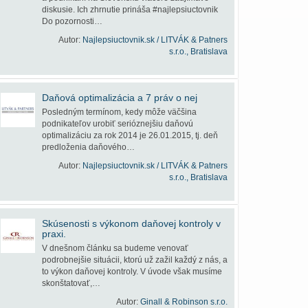
diskusie. Ich zhrnutie prináša #najlepsiuctovnik
Do pozornosti…
Autor:
Najlepsiuctovnik.sk / LITVÁK & Patners
s.r.o., Bratislava
Daňová optimalizácia a 7 práv o nej
Posledným termínom, kedy môže väčšina
podnikateľov urobiť serióznejšiu daňovú
optimalizáciu za rok 2014 je 26.01.2015, tj. deň
predloženia daňového…
Autor:
Najlepsiuctovnik.sk / LITVÁK & Patners
s.r.o., Bratislava
Skúsenosti s výkonom daňovej kontroly v
praxi.
V dnešnom článku sa budeme venovať
podrobnejšie situácii, ktorú už zažil každý z nás, a
to výkon daňovej kontroly. V úvode však musíme
skonštatovať,…
Autor:
Ginall & Robinson s.r.o.