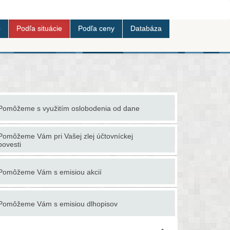
b
Podľa situácie
Podľa ceny
Databáza
Pomôžeme s využitím oslobodenia od dane
Ponúkame co
Pomôžeme Vám pri Vašej zlej účtovníckej
Ponúkame p
povesti
Poradíme a
Pomôžeme Vám s emisiou akcií
faktúry /fak
Pomôžeme Vám s emisiou dlhopisov
Poradíme s