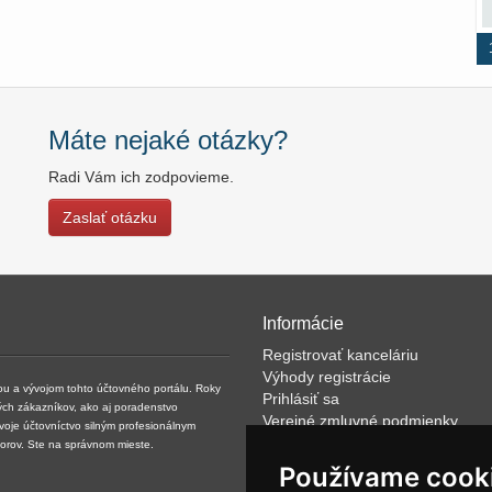
Máte nejaké otázky?
Radi Vám ich zodpovieme.
Zaslať otázku
Informácie
Registrovať kanceláriu
Výhody registrácie
kou a vývojom tohto účtovného portálu. Roky
Prihlásiť sa
ých zákazníkov, ako aj poradenstvo
Verejné zmluvné podmienky
svoje účtovníctvo silným profesionálnym
Klientské podmienky prevádzkov
torov. Ste na správnom mieste.
VOP
Používame cook
FAQ