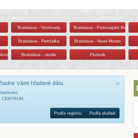
Bratislava - Vinohrady
Bratislava - Podunajské Biskupic
Bratislava - Petržalka
Bratislava - Nové Mesto
 Nová Ves
Bratislava - okolie
Pezinok
žiadne Vámi hľadané dáta.
×
hľadávaní.
NÉ CENTRUM.
Podľa regiónu
Podľa služieb