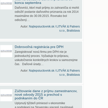
konca septembra
Daňovníci, ktorí mali príjmy zo zahraničia si mohli
odložiť podanie daňového priznania za rok 2014
maximálne do 30.09.2015. Rovnako bol
odložený…
Autor:
Najlepsiuctovnik.sk / LITVÁK & Patners
s.r.o., Bratislava
Dobrovoľná registrácia pre DPH
Zaregistrovať novú firmu pre DPH nie je
jednoduchý proces. Vyžaduje to prípravu,
uskutočnenie konkrétnych krokov a samozrejme
čas. Daňové úrady…
Autor:
Najlepsiuctovnik.sk / LITVÁK & Patners
s.r.o., Bratislava
Zúčtovanie dane z príjmu zamestnancov,
nové odvody 2015 a prechod s
podnikaním do ČR
Uplynulý týždeň priniesol v ekonomike
a podnikaní na Slovensku viaceré zaujímavé