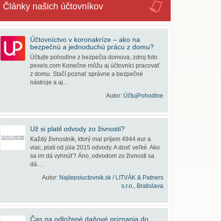
Články našich účtovníkov
Účtovníctvo v koronakríze – ako na
bezpečnú a jednoduchú prácu z domu?
Účtujte pohodlne z bezpečia domova, zdroj foto:
pexels.com Konečne môžu aj účtovníci pracovať
z domu. Stačí poznať správne a bezpečné
nástroje a aj…
Autor:
ÚčtujPohodlne
Už si platil odvody zo živnosti?
Každý živnostník, ktorý mal príjem 4944 eur a
viac, platí od júla 2015 odvody. A dosť veľké. Ako
sa im dá vyhnúť? Áno, odvodom zo živnosti sa
dá…
Autor:
Najlepsiuctovnik.sk / LITVÁK & Patners
s.r.o., Bratislava
Čas na odložené daňové priznania do