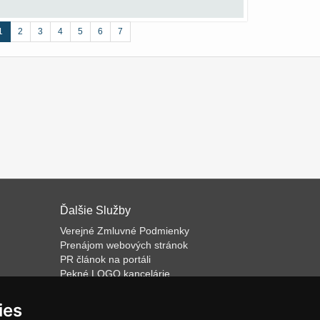
1
2
3
4
5
6
7
Ďalšie Služby
Verejné Zmluvné Podmienky
Prenájom webových stránok
PR článok na portáli
Pekné LOGO kancelárie
ateľa
Napíšeme odborný text
Školenie predaja
ies
Databázový software k prenájmu