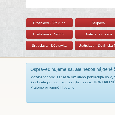
Bratislava - Vrakuňa
Stupava
Bratislava - Ružinov
Bratislava - Rača
Bratislava - Dúbravka
Bratislava - Devínska
Ospravedlňujeme sa, ale neboli nájdené 
Môžete to vyskúšať ešte raz alebo pokračujte vo vy
Ak chcete pomôcť, kontaktujte nás cez KONTAKT
Prajeme príjemné hľadanie.