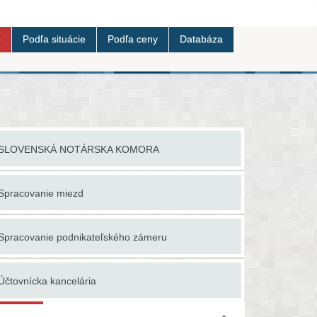
b
Podľa situácie
Podľa ceny
Databáza
SLOVENSKÁ NOTÁRSKA KOMORA
Účtovanie 
Spracovanie miezd
Účtovné p
Spracovanie podnikateľského zámeru
Účtovné ku
Účtovnícka kancelária
Účtovné p