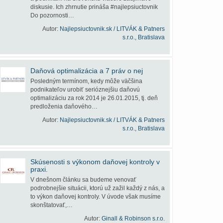
diskusie. Ich zhrnutie prináša #najlepsiuctovnik
Do pozornosti…
Autor:
Najlepsiuctovnik.sk / LITVÁK & Patners
s.r.o., Bratislava
Daňová optimalizácia a 7 práv o nej
Posledným termínom, kedy môže väčšina
podnikateľov urobiť serióznejšiu daňovú
optimalizáciu za rok 2014 je 26.01.2015, tj. deň
predloženia daňového…
Autor:
Najlepsiuctovnik.sk / LITVÁK & Patners
s.r.o., Bratislava
Skúsenosti s výkonom daňovej kontroly v
praxi.
V dnešnom článku sa budeme venovať
podrobnejšie situácii, ktorú už zažil každý z nás, a
to výkon daňovej kontroly. V úvode však musíme
skonštatovať,…
Autor:
Ginall & Robinson s.r.o.