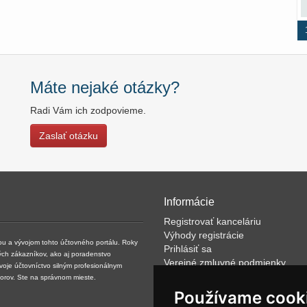
Máte nejaké otázky?
Radi Vám ich zodpovieme.
Zaslať otázku
Informácie
Registrovať kanceláriu
Výhody registrácie
kou a vývojom tohto účtovného portálu. Roky
Prihlásiť sa
ých zákazníkov, ako aj poradenstvo
Verejné zmluvné podmienky
svoje účtovníctvo silným profesionálnym
Klientské podmienky prevádzkov
torov. Ste na správnom mieste.
VOP
Používame cook
FAQ