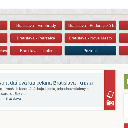
Bratislava - Vinohrady
Bratislava - Podunajské Biskupic
Bratislava - Petržalka
Bratislava - Nové Mesto
 Nová Ves
Bratislava - okolie
Pezinok
tvo a daňová kancelária Bratislava
Detail
cia, vnašich kanceláriáchaju klienta, prípadnevzdialeným
tware, služby v…
á… -
Bratislava