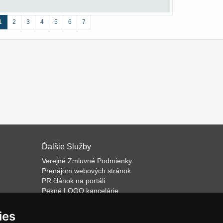
1
2
3
4
5
6
7
Ďalšie Služby
Verejné Zmluvné Podmienky
Prenájom webových stránok
PR článok na portáli
Pekné LOGO kancelárie
ateľa
Napíšeme odborný text
Školenie predaja
ies
Databázový software k prenájmu