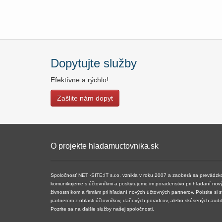
Dopytujte služby
Efektívne a rýchlo!
Zašlite nám dopyt
O projekte hladamuctovnika.sk
Spoločnosť NET -SITE:IT s.r.o. vznikla v roku 2007 a ​​zaoberá sa prevádz
komunikujeme s účtovníkmi a poskytujeme im poradenstvo pri hľadaní nov
živnostníkom a firmám pri hľadaní nových účtovných partnerov. Poistite si 
partnerom z oblasti účtovníkov, daňových poradcov, alebo skúsených audi
Pozrite sa na ďalšie služby našej spoločnosti.