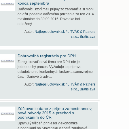
konca septembra
Daňovníci, ktorí mali príjmy zo zahraničia si mohli
odložiť podanie daňového priznania za rok 2014
maximálne do 30.09.2015. Rovnako bol
odložený…
Autor:
Najlepsiuctovnik.sk / LITVÁK & Patners
s.r.o., Bratislava
Dobrovoľná registrácia pre DPH
Zaregistrovať novú firmu pre DPH nie je
jednoduchý proces. Vyžaduje to prípravu,
uskutočnenie konkrétnych krokov a samozrejme
čas. Daňové úrady…
Autor:
Najlepsiuctovnik.sk / LITVÁK & Patners
s.r.o., Bratislava
Zúčtovanie dane z príjmu zamestnancov,
nové odvody 2015 a prechod s
podnikaním do ČR
Uplynulý týždeň priniesol v ekonomike
a podnikaní na Slovensku viaceré zaujímavé