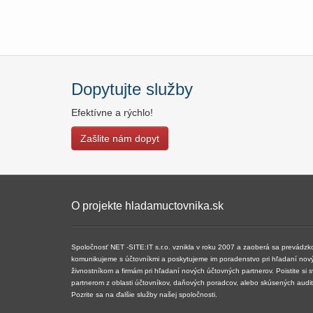
Dopytujte služby
Efektívne a rýchlo!
Zašlite nám dopyt
O projekte hladamuctovnika.sk
Spoločnosť NET -SITE:IT s.r.o. vznikla v roku 2007 a ​​zaoberá sa prevádz
komunikujeme s účtovníkmi a poskytujeme im poradenstvo pri hľadaní nov
živnostníkom a firmám pri hľadaní nových účtovných partnerov. Poistite si 
partnerom z oblasti účtovníkov, daňových poradcov, alebo skúsených audi
Pozrite sa na ďalšie služby našej spoločnosti.