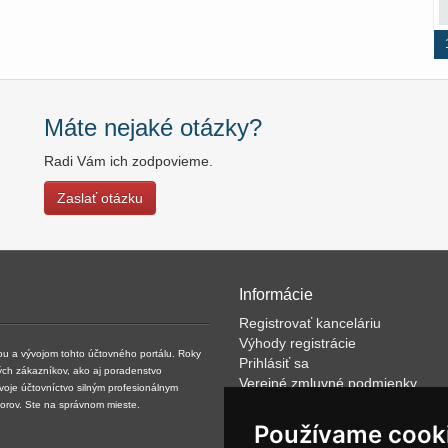
Máte nejaké otázky?
Radi Vám ich zodpovieme.
Zaslať otázku
Informácie
Registrovať kanceláriu
Výhody registrácie
kou a vývojom tohto účtovného portálu. Roky
Prihlásiť sa
ých zákazníkov, ako aj poradenstvo
Verejné zmluvné podmienky
svoje účtovníctvo silným profesionálnym
Klientské podmienky prevádzkov
torov. Ste na správnom mieste.
VOP
Používame cook
FAQ