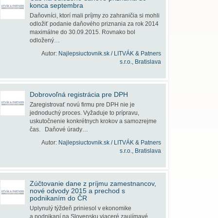
konca septembra
Daňovníci, ktorí mali príjmy zo zahraničia si mohli
odložiť podanie daňového priznania za rok 2014
maximálne do 30.09.2015. Rovnako bol
odložený…
Autor:
Najlepsiuctovnik.sk / LITVÁK & Patners
s.r.o., Bratislava
Dobrovoľná registrácia pre DPH
Zaregistrovať novú firmu pre DPH nie je
jednoduchý proces. Vyžaduje to prípravu,
uskutočnenie konkrétnych krokov a samozrejme
čas. Daňové úrady…
Autor:
Najlepsiuctovnik.sk / LITVÁK & Patners
s.r.o., Bratislava
Zúčtovanie dane z príjmu zamestnancov,
nové odvody 2015 a prechod s
podnikaním do ČR
Uplynulý týždeň priniesol v ekonomike
a podnikaní na Slovensku viaceré zaujímavé