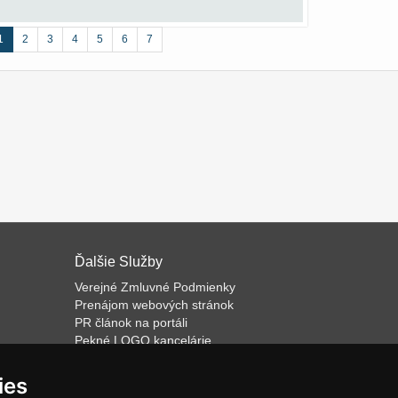
1
2
3
4
5
6
7
Ďalšie Služby
Verejné Zmluvné Podmienky
Prenájom webových stránok
PR článok na portáli
Pekné LOGO kancelárie
ateľa
Napíšeme odborný text
Školenie predaja
ies
Databázový software k prenájmu