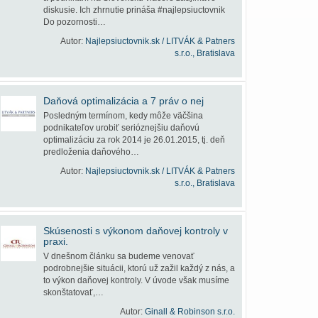
diskusie. Ich zhrnutie prináša #najlepsiuctovnik
Do pozornosti…
Autor:
Najlepsiuctovnik.sk / LITVÁK & Patners
s.r.o., Bratislava
Daňová optimalizácia a 7 práv o nej
Posledným termínom, kedy môže väčšina
podnikateľov urobiť serióznejšiu daňovú
optimalizáciu za rok 2014 je 26.01.2015, tj. deň
predloženia daňového…
Autor:
Najlepsiuctovnik.sk / LITVÁK & Patners
s.r.o., Bratislava
Skúsenosti s výkonom daňovej kontroly v
praxi.
V dnešnom článku sa budeme venovať
podrobnejšie situácii, ktorú už zažil každý z nás, a
to výkon daňovej kontroly. V úvode však musíme
skonštatovať,…
Autor:
Ginall & Robinson s.r.o.