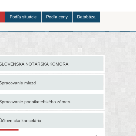
b
Podľa situácie
Podľa ceny
Databáza
SLOVENSKÁ NOTÁRSKA KOMORA
Účtovanie 
Spracovanie miezd
Účtovné p
Spracovanie podnikateľského zámeru
Účtovné ku
Účtovnícka kancelária
Účtovné p