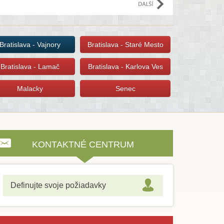
e
Bratislava - Vajnory
Bratislava - Staré Mesto
Bratislava - Lamač
Bratislava - Karlova Ves
Malacky
Senec
KONTAKTNÉ CENTRUM
Definujte svoje požiadavky