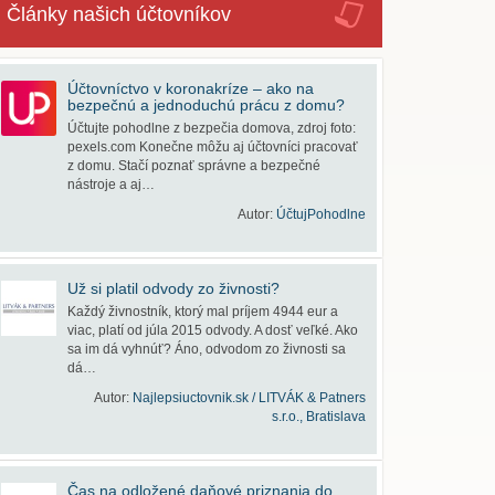
Články našich účtovníkov
Účtovníctvo v koronakríze – ako na
bezpečnú a jednoduchú prácu z domu?
Účtujte pohodlne z bezpečia domova, zdroj foto:
pexels.com Konečne môžu aj účtovníci pracovať
z domu. Stačí poznať správne a bezpečné
nástroje a aj…
Autor:
ÚčtujPohodlne
Už si platil odvody zo živnosti?
Každý živnostník, ktorý mal príjem 4944 eur a
viac, platí od júla 2015 odvody. A dosť veľké. Ako
sa im dá vyhnúť? Áno, odvodom zo živnosti sa
dá…
Autor:
Najlepsiuctovnik.sk / LITVÁK & Patners
s.r.o., Bratislava
Čas na odložené daňové priznania do