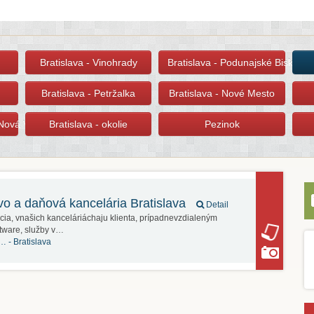
Bratislava - Vinohrady
Bratislava - Podunajské Biskupic
Bratislava - Petržalka
Bratislava - Nové Mesto
 Nová Ves
Bratislava - okolie
Pezinok
tvo a daňová kancelária Bratislava
Detail
cia, vnašich kanceláriáchaju klienta, prípadnevzdialeným
tware, služby v…
á… -
Bratislava