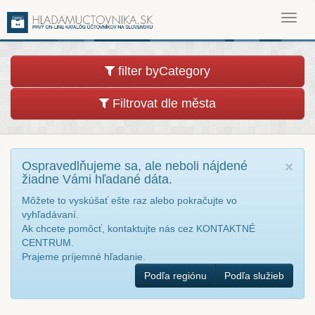
Toggl
navig
filter byCategory
Filtrovat dle města
Ospravedlňujeme sa, ale neboli nájdené
×
žiadne Vámi hľadané dáta.
Môžete to vyskúšať ešte raz alebo pokračujte vo
vyhľadávaní.
Ak chcete pomôcť, kontaktujte nás cez KONTAKTNÉ
CENTRUM.
Prajeme príjemné hľadanie.
Podľa regiónu
Podľa služieb