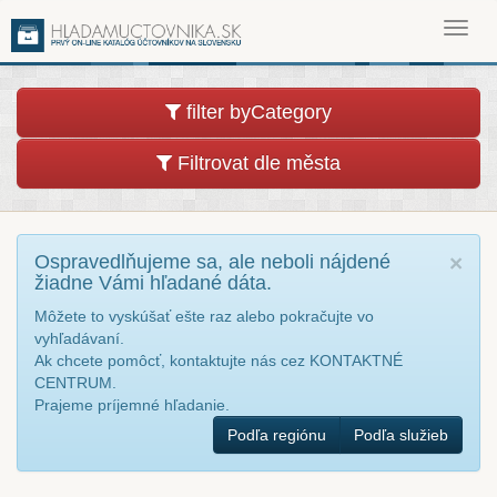
Toggl
navig
filter byCategory
Filtrovat dle města
Ospravedlňujeme sa, ale neboli nájdené
×
žiadne Vámi hľadané dáta.
Môžete to vyskúšať ešte raz alebo pokračujte vo
vyhľadávaní.
Ak chcete pomôcť, kontaktujte nás cez KONTAKTNÉ
CENTRUM.
Prajeme príjemné hľadanie.
Podľa regiónu
Podľa služieb