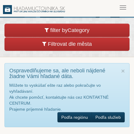
Toggl
navig
filter byCategory
Filtrovat dle města
Ospravedlňujeme sa, ale neboli nájdené
×
žiadne Vámi hľadané dáta.
Môžete to vyskúšať ešte raz alebo pokračujte vo
vyhľadávaní.
Ak chcete pomôcť, kontaktujte nás cez KONTAKTNÉ
CENTRUM.
Prajeme príjemné hľadanie.
Podľa regiónu
Podľa služieb