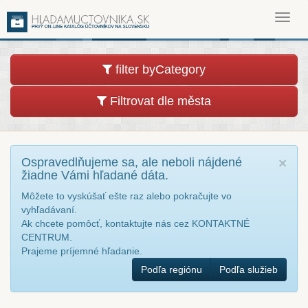
Toggl
navig
filter byCategory
Filtrovat dle města
Ospravedlňujeme sa, ale neboli nájdené
×
žiadne Vámi hľadané dáta.
Môžete to vyskúšať ešte raz alebo pokračujte vo
vyhľadávaní.
Ak chcete pomôcť, kontaktujte nás cez KONTAKTNÉ
CENTRUM.
Prajeme príjemné hľadanie.
Podľa regiónu
Podľa služieb