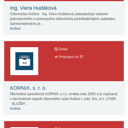
Ing. Viera Hudáková
Účtovníctvo Košice Ing. Viera Hudáková zabezpečuje vedenie
jednoduchého a podvojného účtovníctva podnikateľských subjektov.
Samozrejmosťou je…
Košice
Detail
Propojení se ZF
KORNIX, s. r. o.
Obchodná spoločnosť KORNIX, s.r.o. vznikla roku 2005 a je zapísaná
v obchodnom registri Okresného súdu Košice I, odd. Sro, vl.č. 17099.
SLUŽBY:…
Košice